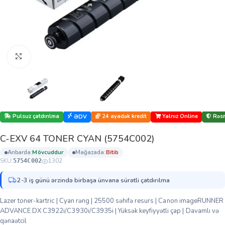
Böyütmək üçün klikləyin
Pulsuz çatdırılma
24 ayadək kredit
Yalnız Online
Rəsm
ƏDV
C-EXV 64 TONER CYAN (5754C002)
anbarda:
mövcuddur
mağazada:
bi̇ti̇b
SKU:
1302
5754C002
2-3 iş günü ərzində birbaşa ünvana sürətli çatdırılma
Lazer toner-kartric | Cyan rəng | 25500 səhifə resurs | Canon imageRUNNER
ADVANCE DX C3922i/C3930i/C3935i | Yüksək keyfiyyətli çap | Davamlı və
qənaətcil