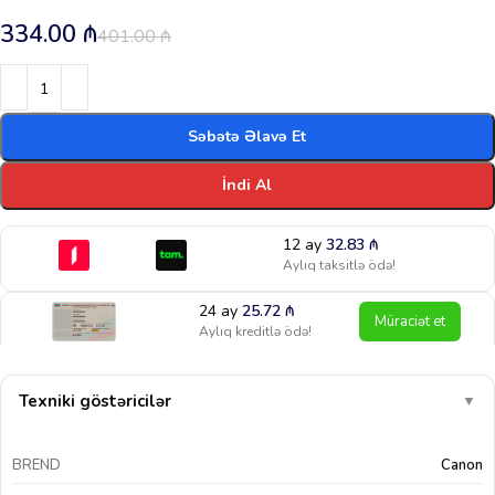
334.00
₼
401.00
₼
Səbətə Əlavə Et
İndi Al
12 ay
32.83
₼
Aylıq taksitlə ödə!
24 ay
25.72
₼
Müraciət et
Aylıq kreditlə ödə!
Texniki göstəricilər
▼
BREND
Canon