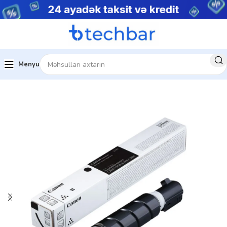
Menyu
Ev
Kartric