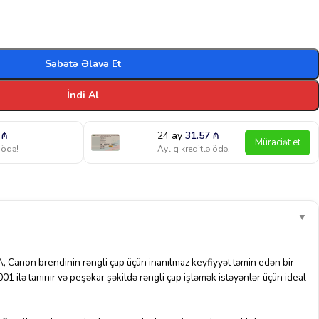
Səbətə Əlavə Et
İndi Al
0
₼
24 ay
31.57
₼
Müraciət et
 ödə!
Aylıq kreditlə ödə!
▼
Canon brendinin rəngli çap üçün inanılmaz keyfiyyət təmin edən bir
ilə tanınır və peşəkar şəkildə rəngli çap işləmək istəyənlər üçün ideal