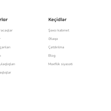
rlar
Keçidlər
racaqlar
Şəxsi kabinet
r
Əlaqə
çanları
Çatdırılma
ı
Blog
laqlıqları
Məxfilik siyasəti
qlıqlar