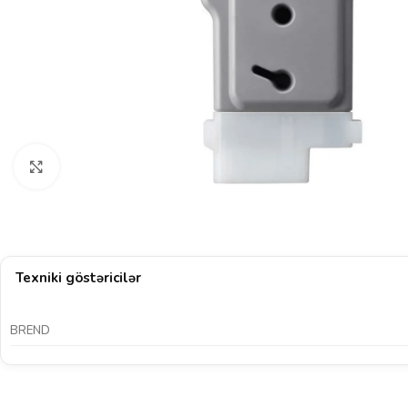
Böyütmək üçün klikləyin
Texniki göstəricilər
BREND