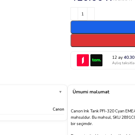
12 ay
40.3
Aylıq taksitlə
Ümumi məlumat
▼
Canon
Canon Ink Tank PFI-320 Cyan EMEA, 
məhsuldur. Bu məhsul, SKU 2891C001 
bir seçimdir.