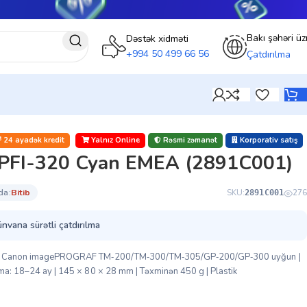
Bakı şəhəri üz
Dəstək xidməti
+994 50 499 66 56
Çatdırılma
24 ayadək kredit
Yalnız Online
Rəsmi zəmanət
Korporativ satış
 PFI-320 Cyan EMEA (2891C001)
da:
bi̇ti̇b
SKU:
276
2891C001
ünvana sürətli çatdırılma
an | Canon imagePROGRAF TM‑200/TM‑300/TM‑305/GP‑200/GP‑300 uyğun |
ama: 18–24 ay | 145 × 80 × 28 mm | Təxminən 450 g | Plastik