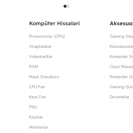
Kompüter Hissələri
Aksesua
Prosessorlar (CPU)
Gaming Otu
Anaplatalar
Klaviaturala
Videokartlar
Kompüter Si
RAM
Oyun Masas
Maye Soyuducu
Kompüter Qu
CPU Fan
Gaming Qula
Keys Fan
Dinamiklər
PSU
Keyslər
Monitorlar