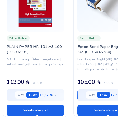
Yalnız Online
Yalnız Online
PLAIN PAPER HR-101 A3 100
Epson Bond Paper Brig
(1033A005)
36″ (C13S045280)
A3 | 100 vərəq | Örtüklü inkjet kağız |
Bond Paper Bright (90) 36"
Yüksək keyfiyyətli sənəd və qrafik çapı
rulon kağızı | 36" | 90 g/m²
formatlı printer və plotterlə
113.00
₼
105.00
₼
136.00
₼
126.00
₼
13,37 ₼
12,3
6 ay
12 ay
6 ay
12 ay
Səbətə əlavə et
Səbətə əlavə e