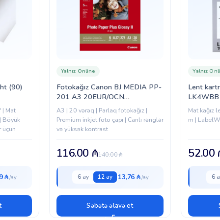
Yalnız Online
Yalnız Onl
ht (90)
Fotokağız Canon BJ MEDIA PP-
Lent kart
201 A3 20EUR/OCN
LK4WBB 
(2311B020)
12/9 (C5
 | Mat
A3 | 20 vərəq | Parlaq fotokağız |
Mat kağız l
 | Böyük
Premium inkjet foto çapı | Canlı rənglər
m | LabelWo
r üçün
və yüksək kontrast
116.00
₼
52.00
140.00
₼
9 ₼
13,76 ₼
6 ay
12 ay
6 a
t
Səbətə əlavə et