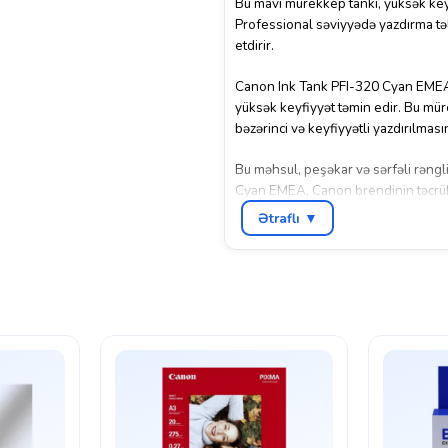
Bu mavi mürekkep tankı, yüksək keyfi
Professional səviyyədə yazdırma təl
etdirir.
Canon Ink Tank PFI-320 Cyan EMEA, 
yüksək keyfiyyət təmin edir. Bu müre
bəzərinci və keyfiyyətli yazdırılması
Bu məhsul, peşəkar və sərfəli rəngl
Cyan EMEA, Canon brendinin təcrübəs
mükəmməl bir seçimdir.
Ətraflı ▼