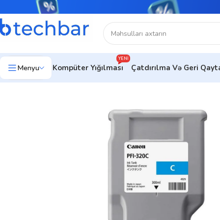
YENI
Menyu
Kompüter Yığılması
Çatdırılma Və Geri Qay
Ev
Çap avadanlıqları
Çap Avadanlıqları Aksesuarları
Canon Ink