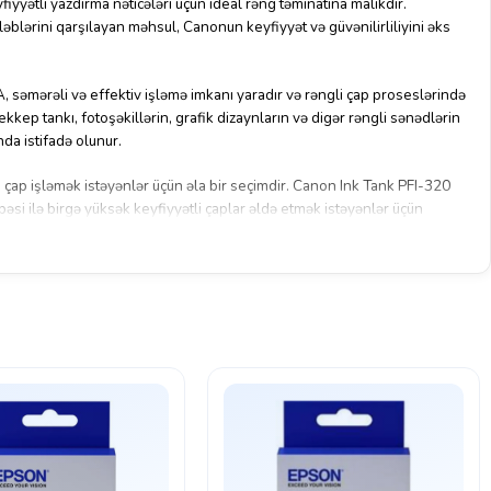
yyətli yazdırma nəticələri üçün ideal rəng təminatına malikdir.
əblərini qarşılayan məhsul, Canonun keyfiyyət və güvənilirliliyini əks
səmərəli və effektiv işləmə imkanı yaradır və rəngli çap proseslərində
kkep tankı, fotoşəkillərin, grafik dizaynların və digər rəngli sənədlərin
nda istifadə olunur.
i çap işləmək istəyənlər üçün əla bir seçimdir. Canon Ink Tank PFI-320
i ilə birgə yüksək keyfiyyətli çaplar əldə etmək istəyənlər üçün