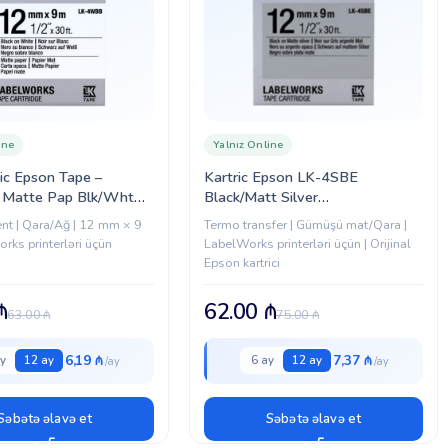
ine
Yalnız Online
ric Epson Tape –
Kartric Epson LK-4SBE
Matte Pap Blk/Wht
Black/Matt Silver
3S654023)
(C53S654017)
ent | Qara/Ağ | 12 mm × 9
Termo transfer | Gümüşü mat/Qara |
rks printerləri üçün
LabelWorks printerləri üçün | Orijinal
Epson kartrici
₼
62.00
₼
63.00
₼
75.00
₼
6,19 ₼
7,37 ₼
y
12 ay
6 ay
12 ay
Səbətə əlavə et
Səbətə əlavə et