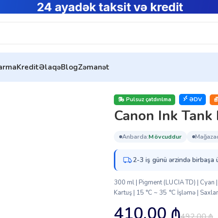
tarma
Kredit
Əlaqə
Blog
Zəmanət
 Tank PFI-320 Cyan EMEA (2891C001)
Pulsuz çatdırılma
ƏDV
Canon Ink Tank
anbarda:
mövcuddur
mağaza
2-3 iş günü ərzində birbaşa 
300 ml | Pigment (LUCIA TD) | Cy
Kartuş | 15 °C ~ 35 °C İşləmə | Saxl
410.00
₼
492.00
₼