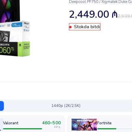
Deepcool PF750 / Xigmatek Duke G
2,449.00
₼
2,939
Stokda bitdi
1440p (2K/2.5K)
460–500
Valorant
Fortnite
FPS