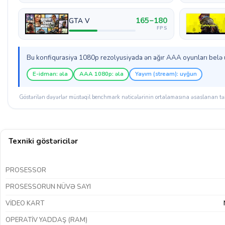
165–180
GTA V
FPS
Bu konfiqurasiya 1080p rezolyusiyada ən ağır AAA oyunları belə ul
E-idman: əla
AAA 1080p: əla
Yayım (stream): uyğun
Göstərilən dəyərlər müstəqil benchmark nəticələrinin ortalamasına əsaslanan təx
Texniki göstəricilər
PROSESSOR
PROSESSORUN NÜVƏ SAYI
VIDEO KART
OPERATIV YADDAŞ (RAM)