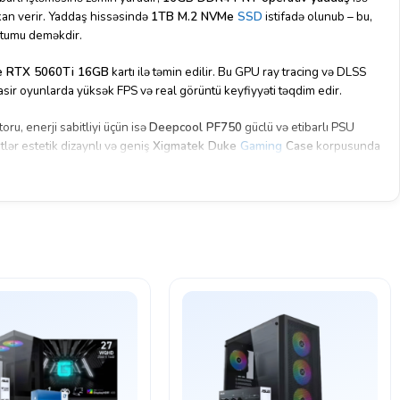
mkan verir. Yaddaş hissəsində
1TB M.2 NVMe
SSD
istifadə olunub – bu,
utumu deməkdir.
e RTX 5060Ti 16GB
kartı ilə təmin edilir. Bu GPU ray tracing və DLSS
sir oyunlarda yüksək FPS və real görüntü keyfiyyəti təqdim edir.
oru, enerji sabitliyi üçün isə
Deepcool PF750
güclü və etibarlı PSU
lər estetik dizaynlı və geniş
Xigmatek Duke
Gaming
Case
korpusunda
k pa
ram
etrlərdə oynamaq və eyni zamanda məhsuldar işlər üçün ideal