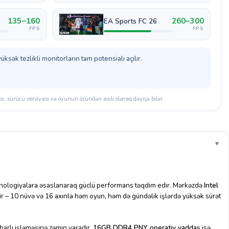
135–160
260–300
EA Sports FC 26
FPS
FPS
ək tezlikli monitorların tam potensialı açılır.
, sürücü versiyası və oyunun özündən asılı olaraq dəyişə bilər.
▼
exnologiyalara əsaslanaraq güclü performans təqdim edir. Mərkəzdə
Intel
r – 10 nüvə və 16 axınla həm oyun, həm də gündəlik işlərdə yüksək sürət
barlı işləməsinə zəmin yaradır,
16GB DDR4 PNY operativ yaddaş
isə