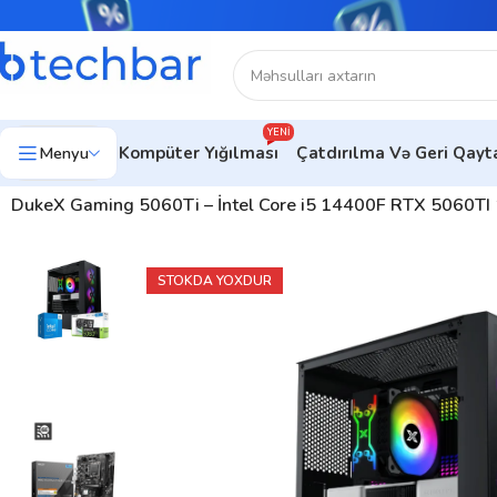
YENI
Menyu
Kompüter Yığılması
Çatdırılma Və Geri Qay
Ev
Kompüter avadanlıqları
Kompüterlər
Gaming PC | Oyun Komp
DukeX Gaming 5060Ti – İntel Core i5 14400F RTX 5060
STOKDA YOXDUR