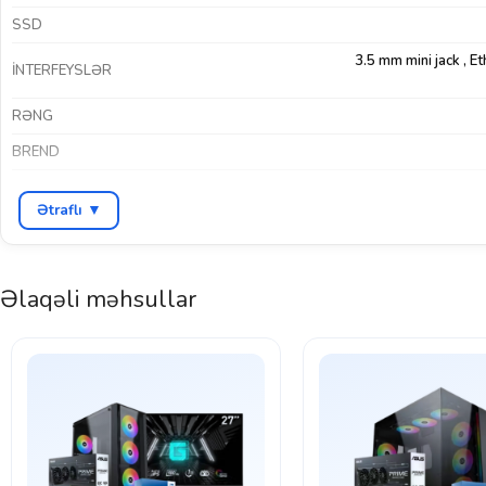
SSD
3.5 mm mini jack
,
Et
İNTERFEYSLƏR
RƏNG
BREND
Ətraflı ▼
Əlaqəli məhsullar