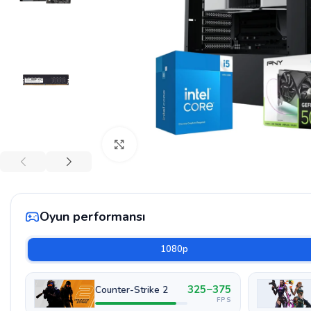
Böyütmək üçün klikləyin
Oyun performansı
1080p
325–375
Counter-Strike 2
FPS