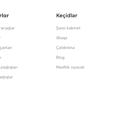
rlar
Keçidlər
racaqlar
Şəxsi kabinet
r
Əlaqə
çanları
Çatdırılma
ı
Blog
laqlıqları
Məxfilik siyasəti
qlıqlar