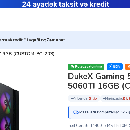
tarma
Kredit
Əlaqə
Blog
Zəmanət
üterləri
TI 16GB (CUSTOM-PC-203)
Pulsuz çatdırılma
ƏDV
DukeX Gaming 5
5060TI 16GB (
anbarda:
bi̇ti̇b
mağazada:
bi̇ti
Masaüstü kompüterlər 3-5 iş
Intel Core i5-14400F / MSI H610M-