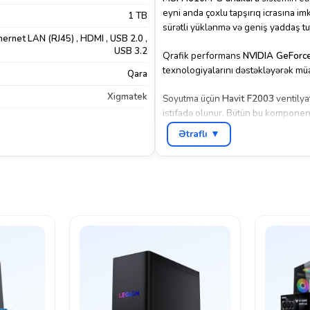
eyni anda çoxlu tapşırıq icrasına i
1 TB
sürətli yüklənmə və geniş yaddaş t
hernet LAN (RJ45)
,
HDMI
,
USB 2.0
,
USB 3.2
Qrafik performans
NVIDIA GeForc
texnologiyalarını dəstəkləyərək müa
Qara
Xigmatek
Soyutma üçün
Havit F2003
ventilyat
istifadə olunur. Bütün bu komponent
yerləşdirilib.
Ətraflı ▼
Bu PC müasir oyunları yüksək qrafi
seçimdir.