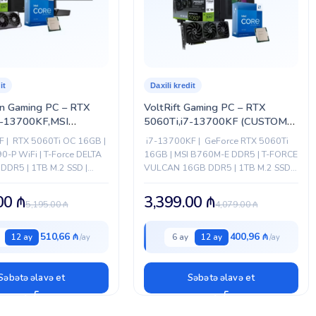
it
Daxili kredit
 Gaming PC – RTX
VoltRift Gaming PC – RTX
7-13700KF,MSI
5060Ti,i7-13700KF (CUSTOM-
 (CUSTOM-PC-063)
PC-061)
F | RTX 5060Ti OC 16GB |
i7-13700KF | GeForce RTX 5060Ti
90-P WiFi | T-Force DELTA
16GB | MSI B760M-E DDR5 | T-FORCE
DDR5 | 1TB M.2 SSD |
VULCAN 16GB DDR5 | 1TB M.2 SSD |
ury 850W | FROZR-O II
Xigmatek Fury 850W | Xigmatek
FROZR-O II 240 |...
.00
₼
3,399.00
₼
5,195.00
₼
4,079.00
₼
510,66 ₼
400,96 ₼
12 ay
6 ay
12 ay
Səbətə əlavə et
Səbətə əlavə et