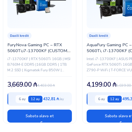
Daxili kredit
Daxili kredit
FuryNova Gaming PC – RTX
AquaFury Gaming PC –
5060Ti,i7-13700KF (CUSTOM-
5060Ti, i7-13700KF 
PC-060)
PC-062)
i7-13700KF | RTX 5060Ti 16GB | MSI
Intel i7-13700KF | ASUS P
B760M-E DDR5 |16GB DDR5 | 1TB
GeForce RTX 5060Ti 16GB 
M.2 SSD | Xigmatek Fury 850W |
Z790-P WiFi | T-FORCE V
Xigmatek Liquid Killer X 360 |
32GB DDR5 | 1TB M.2 SSD 
Xigmatek Quantum |...
Fury 850W | FROZR-O...
3,669.00
₼
4,199.00
₼
4,403.00
₼
5,039.00
432,81 ₼
495,
6 ay
12 ay
6 ay
12 ay
Səbətə əlavə et
Səbətə əlavə e