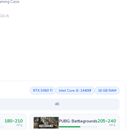
aming Case
.00
₼
RTX 5060 TI
Intel Core i5-14400f
16 GB RAM
4K
180–210
205–240
PUBG: Battlegrounds
FPS
FPS