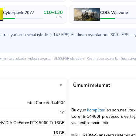
110–130
Cyberpunk 2077
COD: Warzone
FPS
tra ayarlarda rahat işlədir (~147 FPS). E-idman oyunlarında 300+ FPS — yüks
mini aralıqlardır (yüksək ayarlar, DLSS/FSR olmadan). Real nəticə sistem konfiqurasiyası
Ümumi məlumat
▼
Intel Core i5-14400f
Bu oyun
kompüter
i ən son nəsil t
10
Core i5-14400F
prosessoru yerləşi
və sabitlik təmin edir.
NVIDIA GeForce RTX 5060 Ti 16GB
16 GB
MSI H610M-S anakartı
sistemin eti