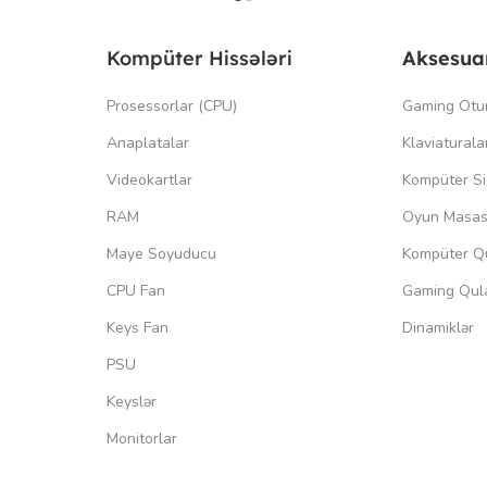
Kompüter Hissələri
Aksesua
Prosessorlar (CPU)
Gaming Otu
Anaplatalar
Klaviaturala
Videokartlar
Kompüter Si
RAM
Oyun Masas
Maye Soyuducu
Kompüter Qu
CPU Fan
Gaming Qula
Keys Fan
Dinamiklər
PSU
Keyslər
Monitorlar