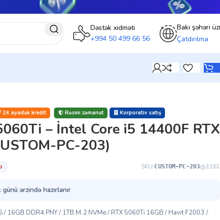
Bakı şəhəri üz
Dəstək xidməti
+994 50 499 66 56
Çatdırılma
24 ayadək kredit
Rəsmi zəmanət
Korporativ satış
060Ti – İntel Core i5 14400F RTX
CUSTOM-PC-203)
̇b
SKU:
1161
CUSTOM-PC-203
 günü ərzində hazırlanır
S / 16GB DDR4 PNY / 1TB M.2 NVMe / RTX 5060Ti 16GB / Havit F2003 /