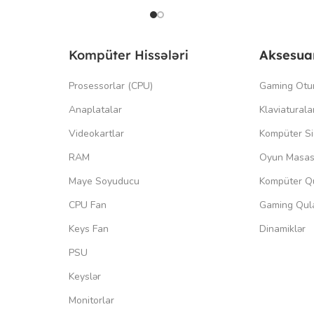
Kompüter Hissələri
Aksesua
Prosessorlar (CPU)
Gaming Otu
Anaplatalar
Klaviaturala
Videokartlar
Kompüter Si
RAM
Oyun Masas
Maye Soyuducu
Kompüter Qu
CPU Fan
Gaming Qula
Keys Fan
Dinamiklər
PSU
Keyslər
Monitorlar