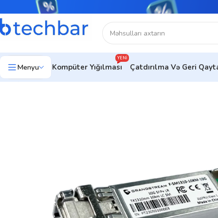
YENI
Menyu
Kompüter Yığılması
Çatdırılma Və Geri Qay
Ev
Şəbəkə avadanlıqları
Kabel
F-SM1310-10KM-10G (F-SM