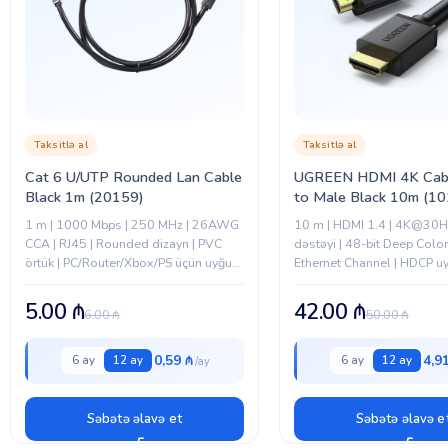
Taksitlə al
Taksitlə al
Cat 6 U/UTP Rounded Lan Cable
UGREEN HDMI 4K Cab
Black 1m (20159)
to Male Black 10m (1
1 m | 1000 Mbps | 250 MHz | 26AWG
10 m | HDMI 1.4 | 4K@30H
CCA | RJ45 | Rounded dizayn | PVC
dəstəyi | 48-bit Deep Color
örtük | PC/Router/Xbox/PS üçün uyğun
Ethernet Channel | HDCP uy
| Stabil və sürətli internet bağlantısı
Üçqat qoruma | PVC örtük |.
5.00
₼
42.00
₼
6.00
₼
50.00
₼
0,59 ₼
4,9
6 ay
12 ay
6 ay
12 ay
Səbətə əlavə et
Səbətə əlavə e