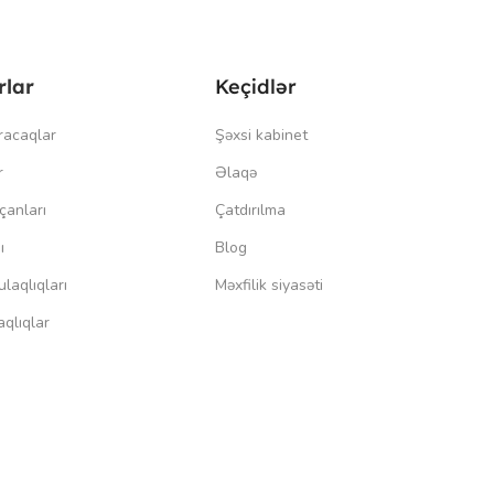
rlar
Keçidlər
racaqlar
Şəxsi kabinet
r
Əlaqə
çanları
Çatdırılma
ı
Blog
laqlıqları
Məxfilik siyasəti
qlıqlar