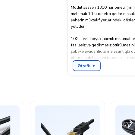
Modul əsasən
1310 nanometr (nm)
məlumatı
10 kilometrə qədər
məsaf
şəhərin müxtəlif yerlərindəki ofislə
yoludur.
10G sürəti böyük həcmli məlumatların
fasiləsiz və gecikməsiz ötürülməsin
şəbəkə avadanlıqlarına asanlıqla q
ötürmə qabiliyyətini d
ram
atik şəkil
Ətraflı ▼