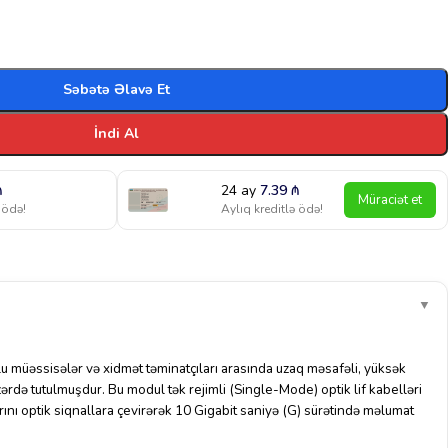
Səbətə Əlavə Et
İndi Al
₼
24 ay
7.39
₼
Müraciət et
 ödə!
Aylıq kreditlə ödə!
▼
lu
müəssisələr və xidmət təminatçıları arasında
uzaq məsafəli, yüksək
ərdə tutulmuşdur.
Bu modul
tək rejimli (Single-Mode)
optik lif kabelləri
larını optik siqnallara çevirərək
10 Gigabit saniyə (G)
sürətində məlumat