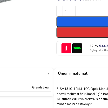
12 ay
9.44
Aylıq taksitlə
Ümumi məlumat
▼
Grandstream
F-SM1310-10KM-10G Optik Modu
həcmli məlumat ötürülməsi
üçün nəz
ilə istifadə edilir və elektrik siqnal
mübadiləsini dəstəkləyir.