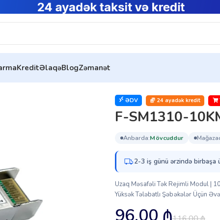
tarma
Kredit
Əlaqə
Blog
Zəmanət
1310-10KM-10G)
ƏDV
24 ayadək kredit
F-SM1310-10K
anbarda:
mövcuddur
mağaza
2-3 iş günü ərzində birbaşa 
Uzaq Məsafəli Tək Rejimli Modul | 1
Yüksək Tələbatlı Şəbəkələr Üçün Əvəzs
96.00
₼
116.00
₼