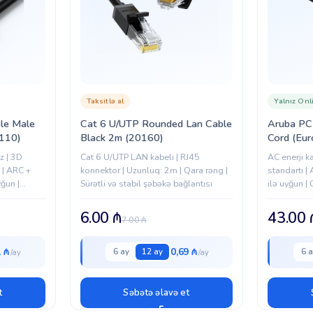
Taksitlə al
Yalnız Onl
le Male
Cat 6 U/UTP Rounded Lan Cable
Aruba P
0110)
Black 2m (20160)
Cord (Eu
z | 3D
Cat 6 U/UTP LAN kabeli | RJ45
AC enerji k
 | ARC +
konnektor | Uzunluq: 2m | Qara rəng |
standartı |
ğun |
Sürətli və stabil şəbəkə bağlantısı
ilə uyğun | 
..
6.00
₼
43.00
7.00
₼
1 ₼
0,69 ₼
6 ay
12 ay
6 a
t
Səbətə əlavə et