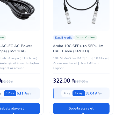
ine
Yalnız Online
Daxili kredit
C-AC-EC AC Power
Aruba 10G SFP+ to SFP+ 1m
rope) (JW118A)
DAC Cable (J9281D)
abeli | Avropa (EU Schuko)
10G SFP+–SFP+ DAC | 1 m | 10 Gbit/s |
 Aruba şəbəkə avadanlıqları
Passiv mis kabel | Direct Attach
Orijinal aksesuar
Copper
₼
322.00
₼
52.00
₼
387.00
₼
5,11 ₼
38,04 ₼
y
12 ay
6 ay
12 ay
Səbətə əlavə et
Səbətə əlavə et