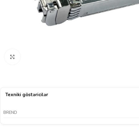
Böyütmək üçün klikləyin
Texniki göstəricilər
BREND