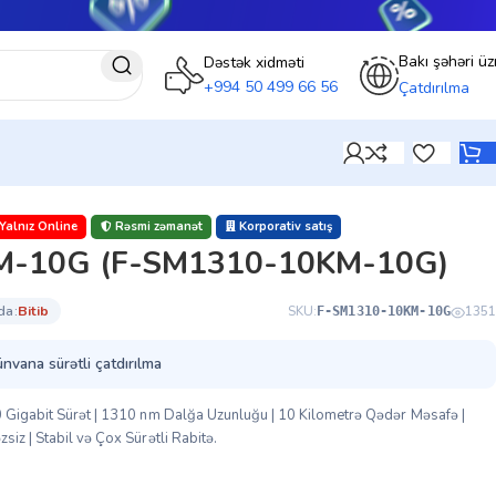
Bakı şəhəri üz
Dəstək xidməti
+994 50 499 66 56
Çatdırılma
Yalnız Online
Rəsmi zəmanət
Korporativ satış
M-10G (F-SM1310-10KM-10G)
da:
bi̇ti̇b
SKU:
1351
F-SM1310-10KM-10G
ünvana sürətli çatdırılma
0 Gigabit Sürət | 1310 nm Dalğa Uzunluğu | 10 Kilometrə Qədər Məsafə |
iz | Stabil və Çox Sürətli Rabitə.