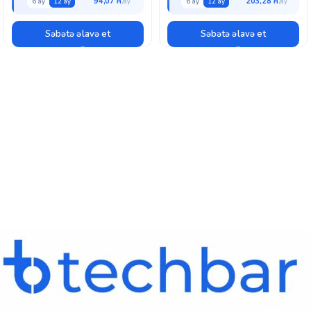
94,07 ₼
203,28 ₼
6 ay
12 ay
6 ay
12 ay
Səbətə əlavə et
Səbətə əlavə et