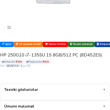
Böyütmək üçün klikləyin
24 ayadək kredit
Yalnız Online
Rəsmi zəmanət
Korporat
ƏDV
HP 250G10 i7-1355U 15 8GB/512 PC (8D452ES)
anbarda:
bi̇ti̇b
mağazada:
bi̇ti̇b
SKU:
198
6B2W5EA-1
Texniki göstəricilər
▼
Ümumi məlumat
▼