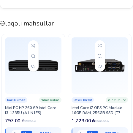
Əlaqəli məhsullar
Yalnız Online
Yalnız Online
Daxili kredit
Daxili kredit
Mini PC HP 260 G9 Intel Core
Intel Core i7 OPS PC Module –
I3-1335U (A1JN1ES)
16GB RAM, 256GB SSD (T7
Series üçün) (OneScreen-i7-L7)
797.00
₼
1,723.00
₼
957.00
₼
2,068.00
₼