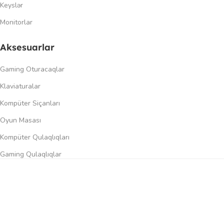
Keyslər
Monitorlar
Aksesuarlar
Gaming Oturacaqlar
Klaviaturalar
Kompüter Siçanları
Oyun Masası
Kompüter Qulaqlıqları
Gaming Qulaqlıqlar
Dinamiklər
0
üqayisə et
İstək siyahısı
Səbət
Menyu
Keçidlər
Şəxsi kabinet