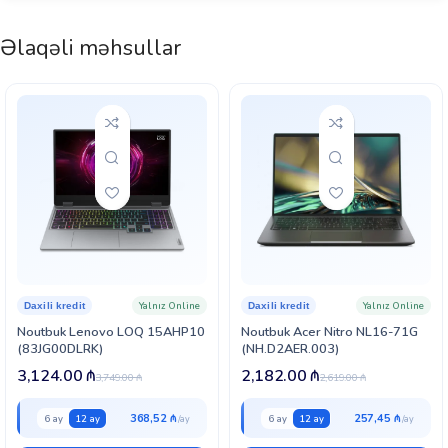
1080p-də AAA oyunlarda orta ayarlarla ~55 FPS əldə olunur. E-
Əlaqəli məhsullar
idman oyunları üçün güclü seçimdir (120+ FPS).
E-idman: yaxşı
AAA 1080p: orta
Göstərilən dəyərlər müstəqil benchmark nəticələrinin ortalamasına əsaslanan təxmini
aralıqlardır (yüksək ayarlar, DLSS/FSR olmadan). Real nəticə sistem konfiqurasiyası,
sürücü versiyası və oyunun özündən asılı olaraq dəyişə bilər. Noutbuk qrafik kartlarının
gücü modeldən (TGP) asılı olaraq fərqlənir.
Yalnız Online
Yalnız Online
Daxili kredit
Daxili kredit
Noutbuk Lenovo LOQ 15AHP10
Noutbuk Acer Nitro NL16-71G
(83JG00DLRK)
(NH.D2AER.003)
3,124.00
₼
2,182.00
₼
3,749.00
₼
2,619.00
₼
368,52 ₼
257,45 ₼
6 ay
12 ay
6 ay
12 ay