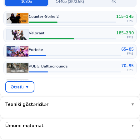
1080p
1440p (2K/2.5K)
4K
115–145
Counter-Strike 2
FPS
185–230
Valorant
FPS
65–85
Fortnite
FPS
70–95
PUBG: Battlegrounds
FPS
60–75
GTA V
Ətraflı ▼
FPS
35–50
Cyberpunk 2077
FPS
Texniki göstəricilər
▼
45–65
COD: Warzone
FPS
Ümumi məlumat
▼
90–115
EA Sports FC 26
FPS