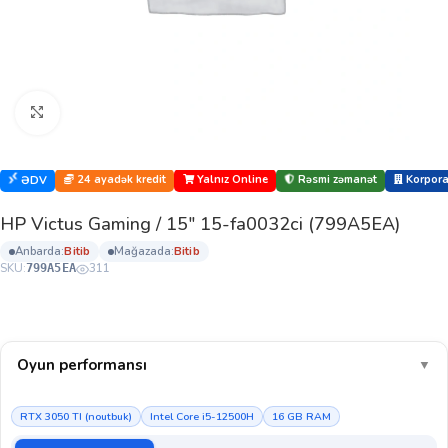
Böyütmək üçün klikləyin
24 ayadək kredit
Yalnız Online
Rəsmi zəmanət
Korporat
ƏDV
HP Victus Gaming / 15″ 15-fa0032ci (799A5EA)
anbarda:
bi̇ti̇b
mağazada:
bi̇ti̇b
SKU:
311
799A5EA
Oyun performansı
▼
RTX 3050 TI (noutbuk)
Intel Core i5-12500H
16 GB RAM