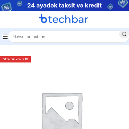
Ev
Noutbuklar
Gaming Notebooklar
STOKDA YOXDUR