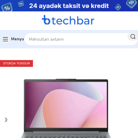
Menyu
Ev
Noutbuklar
Gündəlik noutbuklar
STOKDA YOXDUR