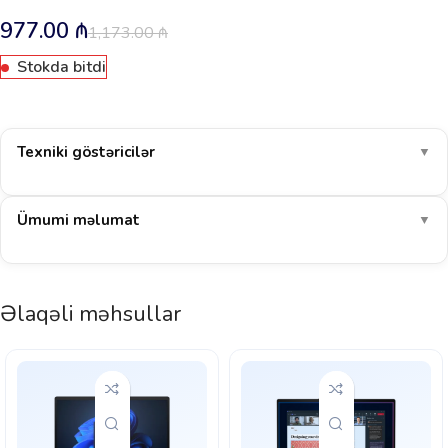
977.00
₼
1,173.00
₼
Stokda bitdi
Texniki göstəricilər
▼
Ümumi məlumat
▼
Əlaqəli məhsullar