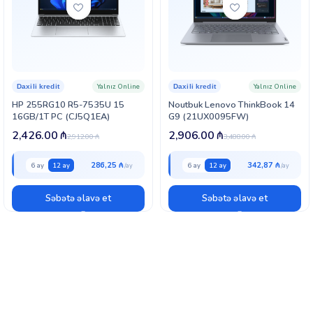
Yalnız Online
Yalnız Online
Daxili kredit
Daxili kredit
HP 255RG10 R5-7535U 15
Noutbuk Lenovo ThinkBook 14
16GB/1T PC (CJ5Q1EA)
G9 (21UX0095FW)
2,426.00
₼
2,906.00
₼
2,912.00
₼
3,488.00
₼
286,25 ₼
342,87 ₼
6 ay
12 ay
6 ay
12 ay
Səbətə əlavə et
Səbətə əlavə et