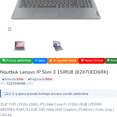
Böyütmək üçün klikləyin
Pulsuz çatdırılma
24 ayadək kredit
Yalnız Online
Rəsm
ƏDV
Noutbuk Lenovo IP Slim 3 15IRU8 (82X700D6RK)
anbarda:
bi̇ti̇b
mağazada:
bi̇ti̇b
SKU:
952
82X700D6RK
2-3 iş günü ərzində birbaşa ünvana sürətli çatdırılma
15.6″ FHD (1920×1080), IPS | Intel Core i3-1315U | 8GB LPDDR5
4800MHz RAM | 512GB SSD | Intel UHD Graphics | FreeDos | Arctic Grey |
1.62 kq