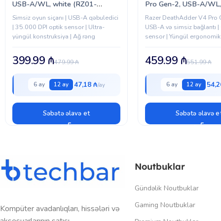
USB-A/WL, white (RZ01-
Pro Gen-2, USB-A/WL,
05120200-R3G1)
(RZ01-05330100-R3G
Simsiz oyun siçanı | USB-A qəbuledici
Razer DeathAdder V4 Pro 
| 35.000 DPI optik sensor | Ultra-
USB-A və simsiz bağlantı |
yüngül konstruksiya | Ağ rəng
sensor | Yüngül ergonomik 
Qara rəng
399.99
₼
459.99
₼
479.99
₼
551.99
₼
47,18 ₼
54,2
6 ay
12 ay
6 ay
12 ay
Səbətə əlavə et
Səbətə əlavə e
Noutbuklar
Gündəlik Noutbuklar
Gaming Noutbuklar
Kompüter avadanlıqları, hissələri və