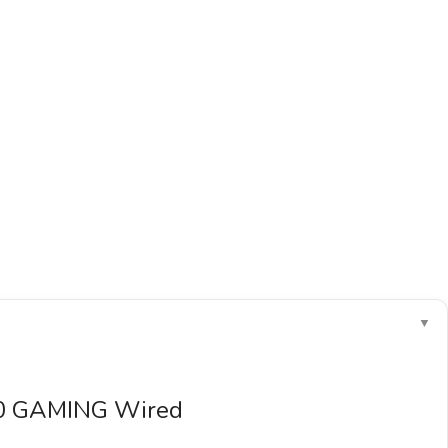
▼
0 GAMING Wired