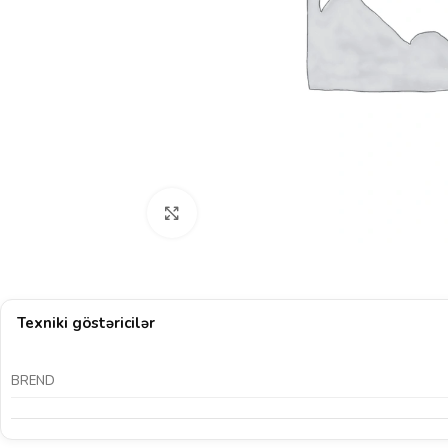
Böyütmək üçün klikləyin
Texniki göstəricilər
BREND