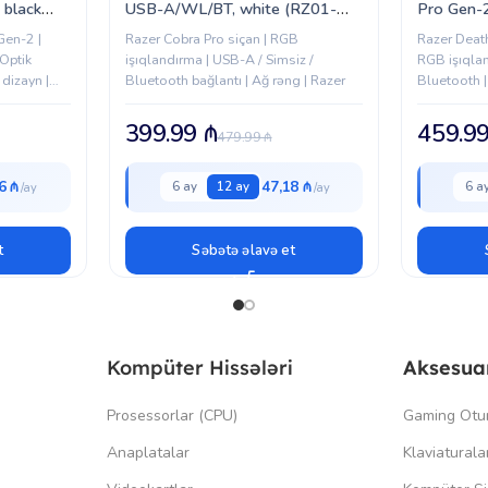
 black
USB-A/WL/BT, white (RZ01-
Pro Gen-
1)
04660200-R3G1)
white (
Gen-2 |
Razer Cobra Pro siçan | RGB
Razer Deat
 Optik
işıqlandırma | USB-A / Simsiz /
RGB işıqlan
dizayn |
Bluetooth bağlantı | Ağ rəng | Razer
Bluetooth |
optik sens
399.99
₼
459.9
479.99
₼
6 ₼
47,18 ₼
6 ay
12 ay
6 a
t
Səbətə əlavə et
Kompüter Hissələri
Aksesua
Prosessorlar (CPU)
Gaming Otu
Anaplatalar
Klaviaturala