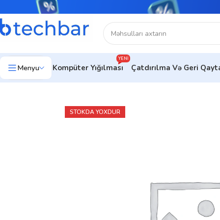
YENI
Menyu
Kompüter Yığılması
Çatdırılma Və Geri Qay
Ev
Kompüter aksesuarları
Kompüter Sıçanları
Gaming mouse
M
STOKDA YOXDUR