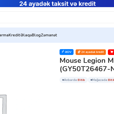
tarma
Kredit
Əlaqə
Blog
Zəmanət
ouse Legion M500 GAMING Wired (GY50T26467-N)
ƏDV
24 ayadək kredit
Mouse Legion 
(GY50T26467-N
anbarda:
bi̇ti̇b
mağazada:
bi̇ti