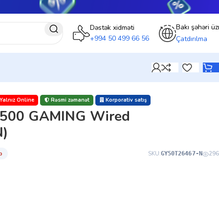
Bakı şəhəri üz
Dəstək xidməti
+994 50 499 66 56
Çatdırılma
Yalnız Online
Rəsmi zəmanət
Korporativ satış
M500 GAMING Wired
)
̇b
SKU:
296
GY50T26467-N