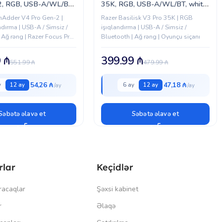
2, RGB, USB-A/WL/BT,
35K, RGB, USB-A/WL/BT, white
RZ01-05330200-R3G1)
(RZ01-05240200-R3G1)
hAdder V4 Pro Gen-2 |
Razer Basilisk V3 Pro 35K | RGB
dırma | USB-A / Simsiz /
işıqlandırma | USB-A / Simsiz /
 Ağ rəng | Razer Focus Pro
Bluetooth | Ağ rəng | Oyunçu siçanı
or
9
₼
399.99
₼
551.99
₼
479.99
₼
54,26 ₼
47,18 ₼
y
12 ay
6 ay
12 ay
Səbətə əlavə et
Səbətə əlavə et
rlar
Keçidlər
racaqlar
Şəxsi kabinet
r
Əlaqə