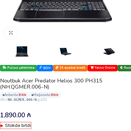
Böyütmək üçün klikləyin
Pulsuz çatdırılma
24 ayadək kredit
Yalnız Online
Rəsm
ƏDV
Noutbuk Acer Predator Helios 300 PH315
(NH.QGMER.006-N)
anbarda:
bi̇ti̇b
mağazada:
bi̇ti̇b
SKU:
293
NH.QGMER.006-N
1,890.00
₼
Stokda bitdi