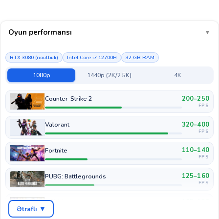
Oyun performansı
▼
RTX 3080 (noutbuk)
Intel Core i7 12700H
32 GB RAM
1080p
1440p (2K/2.5K)
4K
200–250
Counter-Strike 2
FPS
320–400
Valorant
FPS
110–140
Fortnite
FPS
125–160
PUBG: Battlegrounds
FPS
105–130
GTA V
Ətraflı ▼
FPS