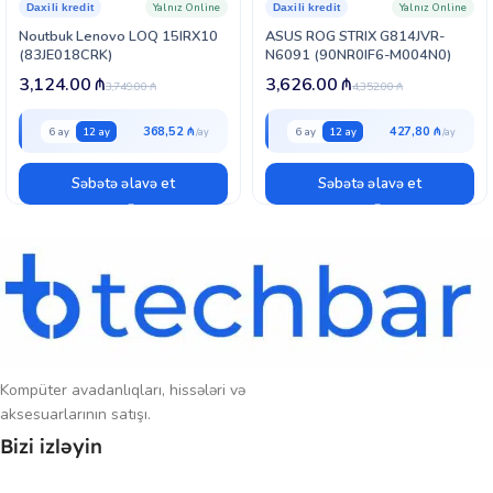
Yalnız Online
Yalnız Online
Daxili kredit
Daxili kredit
Noutbuk Lenovo LOQ 15IRX10
ASUS ROG STRIX G814JVR-
(83JE018CRK)
N6091 (90NR0IF6-M004N0)
3,124.00
₼
3,626.00
₼
3,749.00
₼
4,352.00
₼
368,52 ₼
427,80 ₼
6 ay
12 ay
6 ay
12 ay
Səbətə əlavə et
Səbətə əlavə et
Kompüter avadanlıqları, hissələri və
aksesuarlarının satışı.
Bizi izləyin