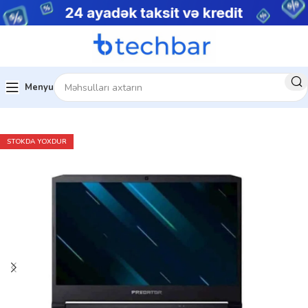
Menyu
Acer Notebook
ACER Nitro 5 & Predator
STOKDA YOXDUR