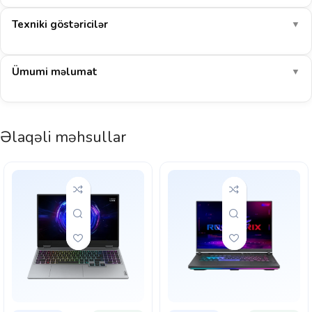
65–85
Cyberpunk 2077
FPS
Texniki göstəricilər
▼
85–105
COD: Warzone
FPS
Ümumi məlumat
▼
160–200
EA Sports FC 26
FPS
1080p-də AAA oyunlar yüksək ayarlarda orta hesabla ~96 FPS verir.
Əlaqəli məhsullar
CS2, Valorant kimi e-idman oyunlarında 200+ FPS ilə rəqabətli oyun
üçün ideal seçimdir.
E-idman: əla
AAA 1080p: əla
Yayım (stream): uyğun
32 GB RAM: multitasking əla
Göstərilən dəyərlər müstəqil benchmark nəticələrinin ortalamasına əsaslanan təxmini
aralıqlardır (yüksək ayarlar, DLSS/FSR olmadan). Real nəticə sistem konfiqurasiyası,
sürücü versiyası və oyunun özündən asılı olaraq dəyişə bilər. Noutbuk qrafik kartlarının
gücü modeldən (TGP) asılı olaraq fərqlənir.