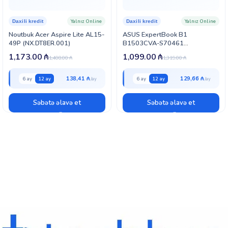
Yalnız Online
Yalnız Online
Daxili kredit
Daxili kredit
Noutbuk Acer Aspire Lite AL15-
ASUS ExpertBook B1
49P (NX.DT8ER.001)
B1503CVA-S70461
(90NX0801-M00VZ0)
1,173.00
₼
1,099.00
₼
1,408.00
₼
1,319.00
₼
138,41 ₼
129,66 ₼
6 ay
12 ay
6 ay
12 ay
Səbətə əlavə et
Səbətə əlavə et