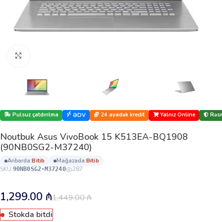
Böyütmək üçün klikləyin
Pulsuz çatdırılma
24 ayadək kredit
Yalnız Online
Rəsm
ƏDV
Noutbuk Asus VivoBook 15 K513EA-BQ1908
(90NB0SG2-M37240)
anbarda:
bi̇ti̇b
mağazada:
bi̇ti̇b
SKU:
287
90NB0SG2-M37240
1,299.00
₼
1,449.00
₼
Stokda bitdi