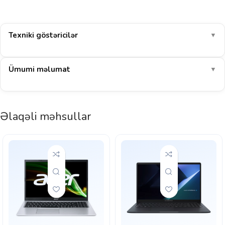
Texniki göstəricilər
▼
Ümumi məlumat
▼
Əlaqəli məhsullar