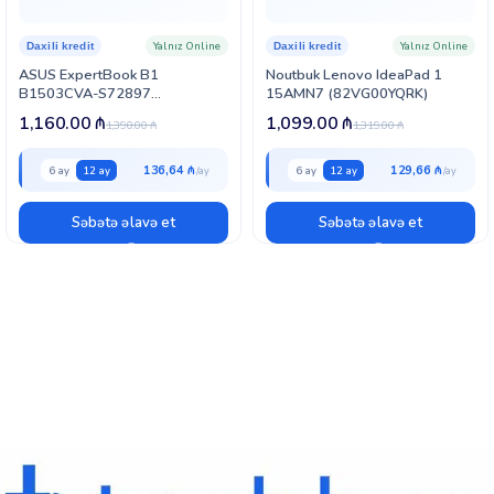
Yalnız Online
Yalnız Online
Daxili kredit
Daxili kredit
ASUS ExpertBook B1
Noutbuk Lenovo IdeaPad 1
B1503CVA-S72897
15AMN7 (82VG00YQRK)
(90NX0801-M036E0)
1,160.00
₼
1,099.00
₼
1,390.00
₼
1,319.00
₼
136,64 ₼
129,66 ₼
6 ay
12 ay
6 ay
12 ay
Səbətə əlavə et
Səbətə əlavə et