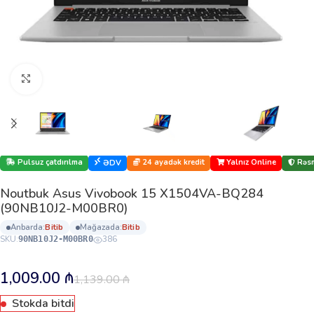
Böyütmək üçün klikləyin
Pulsuz çatdırılma
24 ayadək kredit
Yalnız Online
Rəsm
ƏDV
Noutbuk Asus Vivobook 15 X1504VA-BQ284
(90NB10J2-M00BR0)
anbarda:
bi̇ti̇b
mağazada:
bi̇ti̇b
SKU:
386
90NB10J2-M00BR0
1,009.00
₼
1,139.00
₼
Stokda bitdi