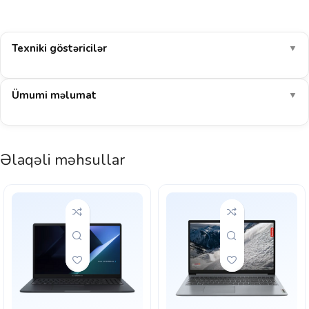
Texniki göstəricilər
▼
Ümumi məlumat
▼
Əlaqəli məhsullar