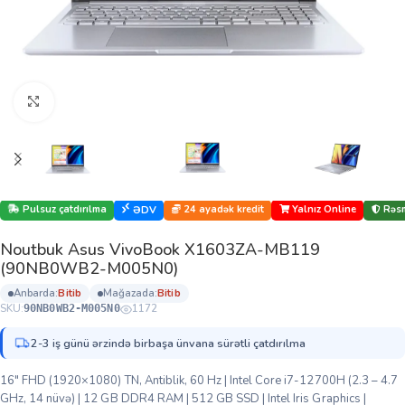
Böyütmək üçün klikləyin
Pulsuz çatdırılma
24 ayadək kredit
Yalnız Online
Rəsm
ƏDV
Noutbuk Asus VivoBook X1603ZA-MB119
(90NB0WB2-M005N0)
anbarda:
bi̇ti̇b
mağazada:
bi̇ti̇b
SKU:
1172
90NB0WB2-M005N0
2-3 iş günü ərzində birbaşa ünvana sürətli çatdırılma
16″ FHD (1920×1080) TN, Antiblik, 60 Hz | Intel Core i7-12700H (2.3 – 4.7
GHz, 14 nüvə) | 12 GB DDR4 RAM | 512 GB SSD | Intel Iris Graphics |