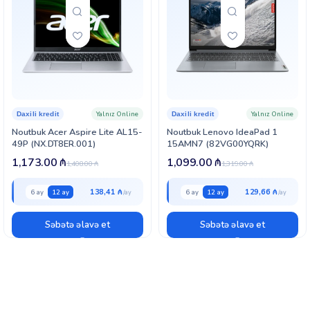
Yalnız Online
Yalnız Online
Daxili kredit
Daxili kredit
Noutbuk Acer Aspire Lite AL15-
Noutbuk Lenovo IdeaPad 1
49P (NX.DT8ER.001)
15AMN7 (82VG00YQRK)
1,173.00
₼
1,099.00
₼
1,408.00
₼
1,319.00
₼
138,41 ₼
129,66 ₼
6 ay
12 ay
6 ay
12 ay
Səbətə əlavə et
Səbətə əlavə et