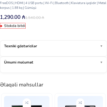
FreeDOS | HDMI | 4 USB portu | Wi-Fi | Bluetooth | Klaviatura işıqlıdır | Metal
korpus | 1.88 kq | Gümüşü
1,290.00
₼
1,540.00
₼
Stokda bitdi
Texniki göstəricilər
▼
Ümumi məlumat
▼
Əlaqəli məhsullar