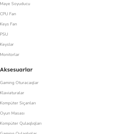
Maye Soyuducu
CPU Fan
Keys Fan
PSU
Keyslər
Monitorlar
Aksesuarlar
Gaming Oturacaqlar
Klaviaturalar
Kompüter Siçanları
Oyun Masası
Kompüter Qulaqlıqları
Gaming Qulaqlıqlar