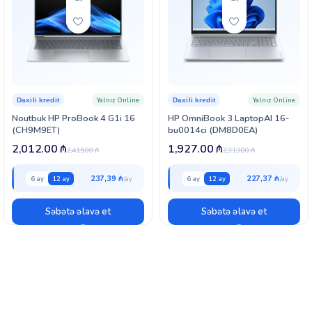
Yalnız Online
Yalnız Online
Daxili kredit
Daxili kredit
Noutbuk HP ProBook 4 G1i 16
HP OmniBook 3 LaptopAI 16-
(CH9M9ET)
bu0014ci (DM8D0EA)
2,012.00
₼
1,927.00
₼
2,415.00
₼
2,313.00
₼
237,39 ₼
227,37 ₼
6 ay
12 ay
6 ay
12 ay
Səbətə əlavə et
Səbətə əlavə et