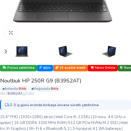
Böyütmək üçün klikləyin
Pulsuz çatdırılma
24 ayadək kredit
Yalnız Online
Rəsm
ƏDV
Noutbuk HP 250R G9 (B39S2AT)
anbarda:
bi̇ti̇b
mağazada:
bi̇ti̇b
SKU:
1261
B39S2AT
2-3 iş günü ərzində birbaşa ünvana sürətli çatdırılma
15.6″ FHD (1920×1080) ekran | Intel Core i5-1334U (10 nüvə, 4.6 GHz-ə
qədər) | 16 GB DDR4 3200 MHz RAM | 512 GB PCIe NVMe M.2 SSD | Intel
Iris Xᵉ Graphics | Wi-Fi 6 + Bluetooth 5.2 | 3-hüceyrəli 41 Wh batareya |