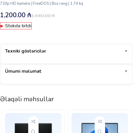
720p HD kamera | FreeDOS | Boz rəng | 1.74 kq
1,200.00
₼
1,440.00
₼
Stokda bitdi
Texniki göstəricilər
▼
Ümumi məlumat
▼
Əlaqəli məhsullar