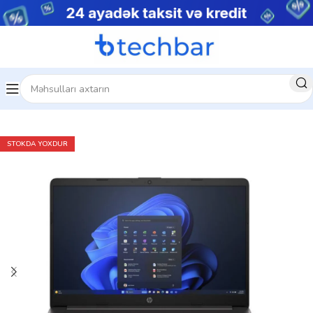
Ev
Noutbuklar
Gündəlik noutbuklar
STOKDA YOXDUR