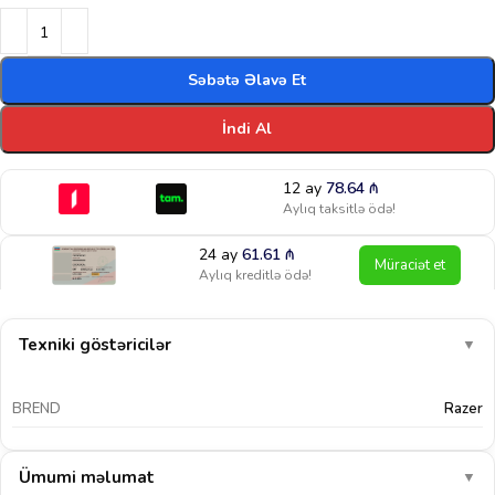
Səbətə Əlavə Et
İndi Al
12 ay
78.64
₼
Aylıq taksitlə ödə!
24 ay
61.61
₼
Müraciət et
Aylıq kreditlə ödə!
Texniki göstəricilər
▼
BREND
Razer
Ümumi məlumat
▼