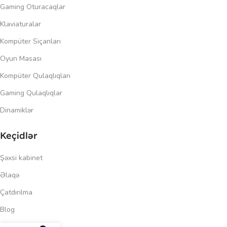
Gaming Oturacaqlar
Klaviaturalar
Kompüter Siçanları
Oyun Masası
Kompüter Qulaqlıqları
Gaming Qulaqlıqlar
Dinamiklər
Keçidlər
Şəxsi kabinet
Əlaqə
Çatdırılma
Blog
959.99
₼
Məxfilik siyasəti