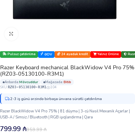
Böyütmək üçün klikləyin
Pulsuz çatdırılma
24 ayadək kredit
Yalnız Online
Rəsm
ƏDV
Razer Keyboard mechanical BlackWidow V4 Pro 75%
(RZ03-05130100-R3M1)
anbarda:
mövcuddur
mağazada:
bi̇ti̇b
SKU:
104
RZ03-05130100-R3M1
2-3 iş günü ərzində birbaşa ünvana sürətli çatdırılma
Razer BlackWidow V4 Pro 75% | 81 düymə | 3-cü Nəsil Mexanik Açarlar |
USB-A / Simsiz / Bluetooth | RGB işıqlandırma | Qara
799.99
₼
959.99
₼