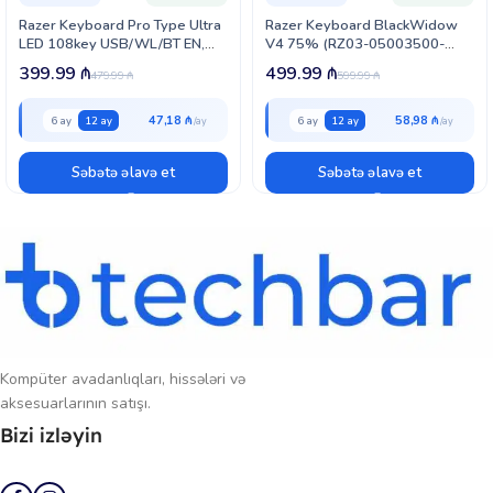
saxlama yaddaşı sayəsində istifadəçinin makro və parametrləri cihazın
Razer Keyboard Pro Type Ultra
Razer Keyboard BlackWidow
özündə saxlanılır,
kompüter
dən asılı olmadan işləyir. Həm oyun, həm
LED 108key USB/WL/BT EN,
V4 75% (RZ03-05003500-
də proqramlaşdırma kimi yazı tələb edən işlər üçün mükəmməl hiss
white (RZ03-04110100-R3M1)
R3M1)
399.99
₼
499.99
₼
479.99
₼
599.99
₼
təmin edir. Qlaviatura üç fərqli bağlantı üsulunu dəstəkləyir: USB-A
kabel, 2,4 GHz simsiz əlaqə və Bluetooth.
47,18 ₼
58,98 ₼
6 ay
12 ay
6 ay
12 ay
Səbətə əlavə et
Səbətə əlavə et
Kompüter avadanlıqları, hissələri və
aksesuarlarının satışı.
Bizi izləyin