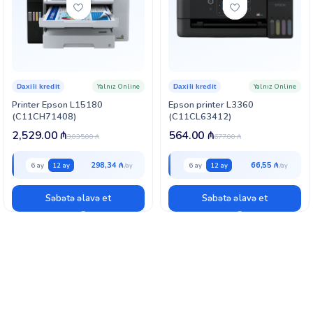
Yalnız Online
Yalnız Online
Daxili kredit
Daxili kredit
Printer Epson L15180
Epson printer L3360
(C11CH71408)
(C11CL63412)
2,529.00
₼
564.00
₼
3,035.00
₼
677.00
₼
298,34 ₼
66,55 ₼
6 ay
12 ay
6 ay
12 ay
Səbətə əlavə et
Səbətə əlavə et