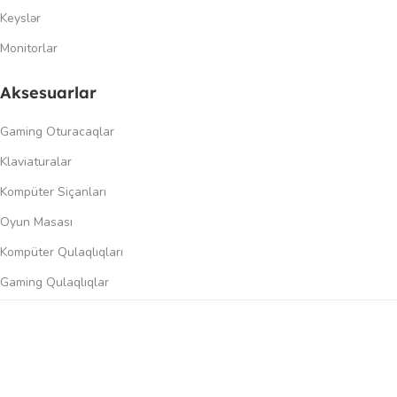
Keyslər
Monitorlar
Aksesuarlar
Gaming Oturacaqlar
Klaviaturalar
Kompüter Siçanları
Oyun Masası
Kompüter Qulaqlıqları
Gaming Qulaqlıqlar
Dinamiklər
0
üqayisə et
İstək siyahısı
Səbət
Menyu
Keçidlər
Şəxsi kabinet