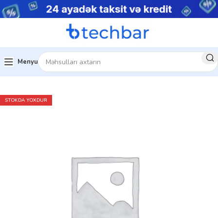
Menyu
Ev
Kompüter aksesuarları
Flash drive
STOKDA YOXDUR