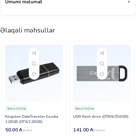
Ümumi məlumat
▼
Əlaqəli məhsullar
Yalnız Online
Yalnız Online
Kingston DataTraveler Exodia
USB flash drive (DTKN/256GB)
128GB (DTX/128GB)
50.00
₼
141.00
₼
60.00
₼
170.00
₼