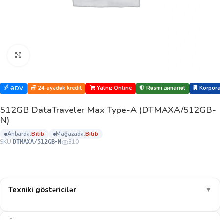
Böyütmək üçün klikləyin
24 ayadək kredit
Yalnız Online
Rəsmi zəmanət
Korporat
ƏDV
512GB DataTraveler Max Type-A (DTMAXA/512GB-
N)
anbarda:
bi̇ti̇b
mağazada:
bi̇ti̇b
SKU:
310
DTMAXA/512GB-N
Texniki göstəricilər
▼