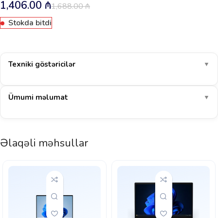
1,406.00
₼
1,688.00
₼
Stokda bitdi
Texniki göstəricilər
▼
Ümumi məlumat
▼
Əlaqəli məhsullar