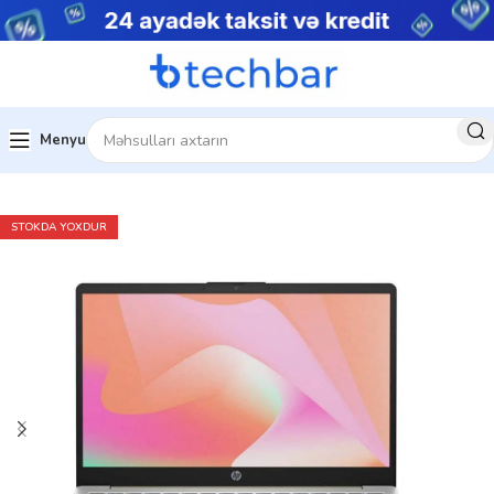
Menyu
Ev
Noutbuklar
Biznes noutbukları
STOKDA YOXDUR