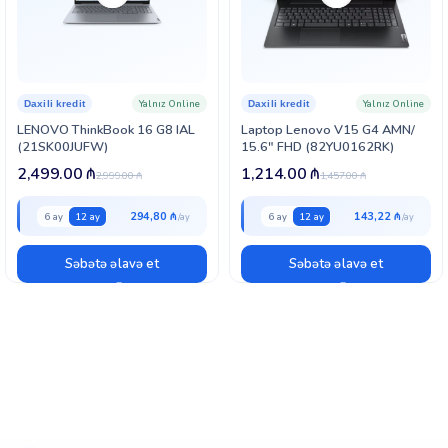
Yalnız Online
Yalnız Online
Daxili kredit
Daxili kredit
LENOVO ThinkBook 16 G8 IAL
Laptop Lenovo V15 G4 AMN/
(21SK00JUFW)
15.6″ FHD (82YU0162RK)
2,499.00
₼
1,214.00
₼
2,999.00
₼
1,457.00
₼
294,80 ₼
143,22 ₼
6 ay
12 ay
6 ay
12 ay
Səbətə əlavə et
Səbətə əlavə et