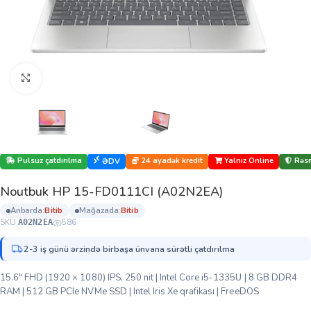
Böyütmək üçün klikləyin
Pulsuz çatdırılma
24 ayadək kredit
Yalnız Online
Rəsm
ƏDV
Noutbuk HP 15-FD0111CI (A02N2EA)
anbarda:
bi̇ti̇b
mağazada:
bi̇ti̇b
SKU:
586
A02N2EA
2-3 iş günü ərzində birbaşa ünvana sürətli çatdırılma
15.6″ FHD (1920 × 1080) IPS, 250 nit | Intel Core i5-1335U | 8 GB DDR4
RAM | 512 GB PCIe NVMe SSD | Intel Iris Xe qrafikası | FreeDOS