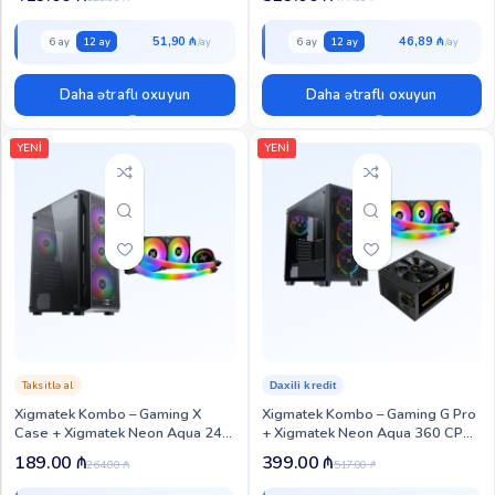
Fury 1100W Gold Psu (XIG-CCP-
V2 Psu (XIG-CCP-111)
115)
51,90 ₼
46,89 ₼
6 ay
12 ay
6 ay
12 ay
Daha ətraflı oxuyun
Daha ətraflı oxuyun
YENİ
YENİ
Taksitlə al
Daxili kredit
Xigmatek Kombo – Gaming X
Xigmatek Kombo – Gaming G Pro
Case + Xigmatek Neon Aqua 240
+ Xigmatek Neon Aqua 360 CPU
CPU Liquid Cooler (XIG-CC-116)
Liquid Cooler + Xigmatek
189.00
₼
399.00
₼
264.00
₼
517.00
₼
Minotaur 850W Psu (XIG-CCP-
110)