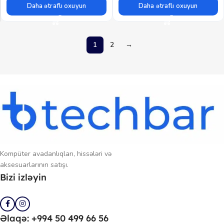
Daha ətraflı oxuyun
Daha ətraflı oxuyun
1
2
→
Kompüter avadanlıqları, hissələri və
aksesuarlarının satışı.
Bizi izləyin
Əlaqə: +994 50 499 66 56