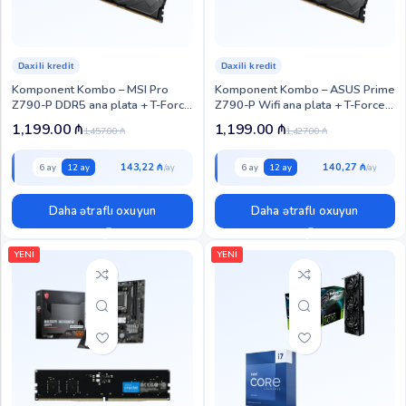
Daxili kredit
Daxili kredit
Komponent Kombo – MSI Pro
Komponent Kombo – ASUS Prime
Z790-P DDR5 ana plata + T-Force
Z790-P Wifi ana plata + T-Force
Vulcan 32GB (2×16GB) DDR5
Vulcan 32GB (2×16GB) DDR5
1,199.00
₼
1,199.00
₼
1,457.00
₼
1,427.00
₼
5600MHz RAM (KOM-MR-132)
5600MHz RAM (KOM-MR-131)
143,22 ₼
140,27 ₼
6 ay
12 ay
6 ay
12 ay
Daha ətraflı oxuyun
Daha ətraflı oxuyun
YENİ
YENİ