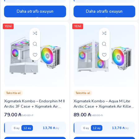
Daha ətraflı oxuyun
Daha ətraflı oxuyun
YENİ
YENİ
Taksitlə al
Taksitlə al
Xigmatek Kombo – Endorphin M II
Xigmatek Kombo – Aqua M Lite
Arctic 3F Case + Xigmatek Air
Arctic Case + Xigmatek Air Killer
Killer Pro Arctic CPU Cooler (XIG-
Pro Arctic CPU Cooler (XIG-CC-
79.00
₼
89.00
₼
140.00
₼
140.00
₼
CC-118)
107)
13,76 ₼
13,76 ₼
6 ay
12 ay
6 ay
12 ay