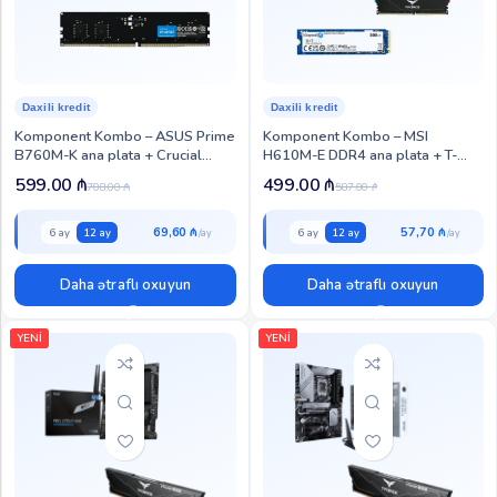
Daxili kredit
Daxili kredit
Komponent Kombo – ASUS Prime
Komponent Kombo – MSI
B760M-K ana plata + Crucial
H610M-E DDR4 ana plata + T-
16GB DDR5 5600MHz RAM
Force Delta 16GB (2×8GB) DDR4
599.00
₼
499.00
₼
708.00
₼
587.00
₼
(KOM-MR-135)
3600MHz RAM + Kingston NV3
500 GB SSD (KOM-MRS-136)
69,60 ₼
57,70 ₼
6 ay
12 ay
6 ay
12 ay
Daha ətraflı oxuyun
Daha ətraflı oxuyun
YENİ
YENİ