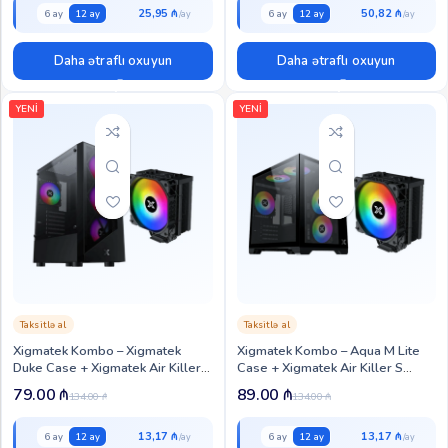
25,95 ₼
50,82 ₼
6 ay
12 ay
6 ay
12 ay
Daha ətraflı oxuyun
Daha ətraflı oxuyun
YENİ
YENİ
Taksitlə al
Taksitlə al
Xigmatek Kombo – Xigmatek
Xigmatek Kombo – Aqua M Lite
Duke Case + Xigmatek Air Killer S
Case + Xigmatek Air Killer S
Cooler (XIG-CC-117)
Cooler (XIG-CC-108)
79.00
₼
89.00
₼
134.00
₼
134.00
₼
13,17 ₼
13,17 ₼
6 ay
12 ay
6 ay
12 ay