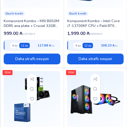
Daxili kredit
Daxili kredit
Komponent Kombo – MSI B650M
Komponent Kombo – Intel Core
DDR5 ana plata + Crucial 32GB
i7-13700KF CPU + Palit RTX
DDR5 5600MHz RAM ( KOM-MR-
5070 Infinity 3 GPU (KOM-CG-
999.00
₼
1,999.00
₼
1,197.00
₼
2,098.00
₼
138)
137)
117,66 ₼
206,23 ₼
6 ay
12 ay
6 ay
12 ay
Daha ətraflı oxuyun
Daha ətraflı oxuyun
YENİ
YENİ