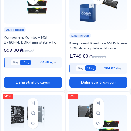
Daxili kredit
Daxili kredit
Komponent Kombo – MSI
B760M-E DDR4 ana plata + T-
Komponent Kombo – ASUS Prime
Force Delta 32GB (2x16GB)
Z790-P ana plata + T-Force
599.00
₼
658.00
₼
DDR4-3600 MHz RAM (KOM-MR-
Vulcan 32GB (2×16GB) DDR5
1,749.00
₼
2,076.00
₼
134)
5600MHz RAM + Intel Core i7-
64,68 ₼
13700KF CPU (KOM-MRC-133)
6 ay
12 ay
204,07 ₼
6 ay
12 ay
Daha ətraflı oxuyun
Daha ətraflı oxuyun
YENİ
YENİ