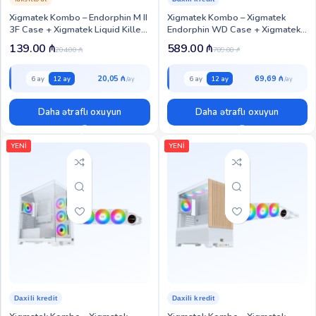
Xigmatek Kombo – Endorphin M II
Xigmatek Kombo – Xigmatek
3F Case + Xigmatek Liquid Killer
Endorphin WD Case + Xigmatek
X 240 CPU Liquid Cooler (XIG-
FROZR-O II 360 Cooler + Hyper X
139.00
₼
589.00
₼
204.00
₼
709.00
₼
CC-109)
1000W Gold (XIG-CCP-106)
20,05 ₼
69,69 ₼
6 ay
12 ay
6 ay
12 ay
Daha ətraflı oxuyun
Daha ətraflı oxuyun
YENİ
YENİ
Daxili kredit
Daxili kredit