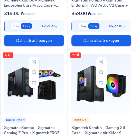
Xigmatek Kombo – Xigmatek
Xigmatek Kombo – Xigmatek
Endorphin Ultra Arctic Case +
Endorphin WD Arctic V2 Case +
Xigmatek FROZR-O II Arctic 360
Xigmatek FROZR-O II Arctic 360
319.00
₼
359.00
₼
430.00
₼
460.00
₼
Liquid Cooler (XIG-CC-120)
Liquid Cooler (XIG-CC-105)
42,27 ₼
45,22 ₼
6 ay
12 ay
6 ay
12 ay
Daha ətraflı oxuyun
Daha ətraflı oxuyun
YENİ
YENİ
Taksitlə al
Daxili kredit
Xigmatek Kombo – Xigmatek
Xigmatek Kombo – Gaming X II
Gaming Z Pro + Xigmatek FROZR-
Case + Xigmatek Air Killer S