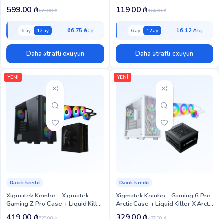
O II 360 Liquid Cooler + Titan
Cooler (XIG-CC-113)
599.00
₼
119.00
₼
679.00
₼
164.00
₼
1200W Platinum Psu (XIG-CCP-
114)
66,75 ₼
16,12 ₼
6 ay
12 ay
6 ay
12 ay
Daha ətraflı oxuyun
Daha ətraflı oxuyun
YENİ
YENİ
Daxili kredit
Daxili kredit
Xigmatek Kombo – Xigmatek
Xigmatek Kombo – Gaming G Pro
Gaming Z Pro Case + Liquid Killer
Arctic Case + Liquid Killer X Arctic
X 360 Liquid Cooler + Xigmatek
360 Liquid Cooler + Thor T850M
419.00
₼
329.00
₼
528.00
₼
477.00
₼