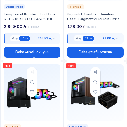
Taksitlə al
Daxili kredit
Komponent Kombo – Intel Core
Xigmatek Kombo – Quantum
i7-13700KF CPU + ASUS TUF
Case + Xigmatek Liquid Killer X
RTX 5070 Ti GPU (KOM-CG-139)
240 CPU Liquid Cooler (XIG-CC-
2,849.00
₼
179.00
₼
3,098.00
₼
234.00
₼
112)
304,53 ₼
23,00 ₼
6 ay
12 ay
6 ay
12 ay
Daha ətraflı oxuyun
Daha ətraflı oxuyun
YENİ
YENİ
Taksitlə al
Daxili kredit