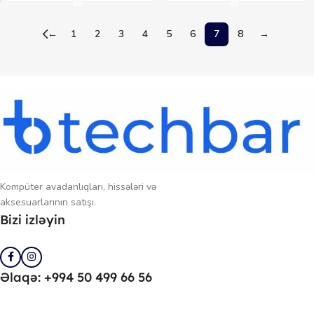
←
1
2
3
4
5
6
7
8
→
Kompüter avadanlıqları, hissələri və
aksesuarlarının satışı.
Bizi izləyin
Əlaqə: +994 50 499 66 56