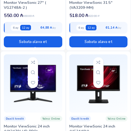
Monitor ViewSonic 27″ (
Monitor ViewSonic 31.5″
VG2748A-2 )
(VA3209-MH)
550.00
₼
518.00
₼
660.00
₼
622.00
₼
64,88 ₼
61,14 ₼
6 ay
12 ay
6 ay
12 ay
Səbətə əlavə et
Səbətə əlavə et
Yalnız Online
Yalnız Online
Daxili kredit
Daxili kredit
Monitor ViewSonic 24 inch
Monitor ViewSonic 24 inch