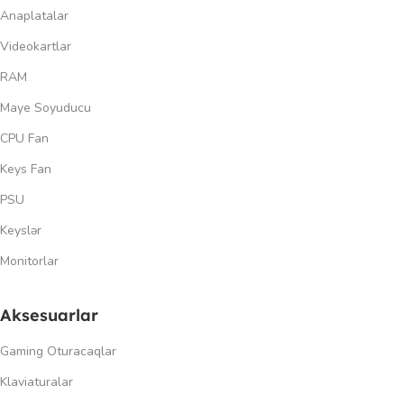
Anaplatalar
Videokartlar
RAM
Maye Soyuducu
CPU Fan
Keys Fan
PSU
Keyslər
Monitorlar
Aksesuarlar
Gaming Oturacaqlar
Klaviaturalar