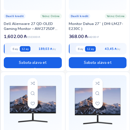
Yalnız Online
Yalnız Online
Daxili kredit
Daxili kredit
Dell Alienware 27 QD-OLED
Monitor Dahua 27’’ ( DHI-LM27-
Gaming Monitor – AW2725DF
E230C )
(210-BLHH)
1,602.00
₼
368.00
₼
1,923.00
₼
442.00
₼
189,03 ₼
43,45 ₼
6 ay
12 ay
6 ay
12 ay
Səbətə əlavə et
Səbətə əlavə et