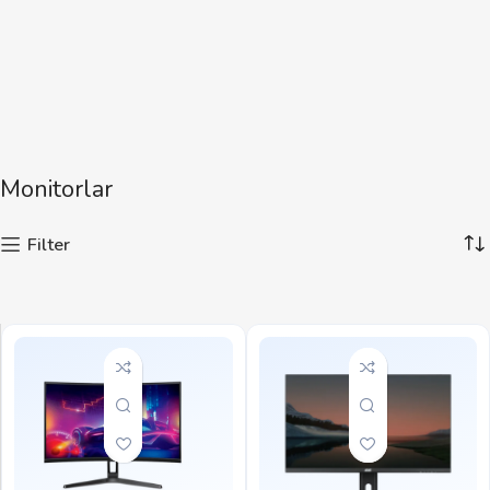
Monitorlar
Filter