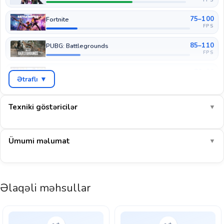
75–100
Fortnite
FPS
85–110
PUBG: Battlegrounds
FPS
70–90
GTA V
Ətraflı ▼
FPS
45–60
Cyberpunk 2077
FPS
Texniki göstəricilər
▼
55–75
COD: Warzone
FPS
Ümumi məlumat
▼
110–140
EA Sports FC 26
FPS
1080p-də AAA oyunlar yüksək/orta qarışıq ayarlarda ~66 FPS ilə
Əlaqəli məhsullar
axıcı işləyir. E-idman oyunlarında 140+ FPS.
E-idman: yaxşı
AAA 1080p: yaxşı