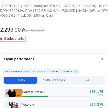
17.3″ FHD IPS (1920 × 1080)| Intel Core i7-13700H (1.8 – 5.0 GHz) | 16 GB
DDR4 3200 MHz RAM | 512 GB M.2 NVMe PCIe SSD | NVIDIA GeForce RTX
4050 6 GB | FreeDOS | 2.60 kq | Qara
2,299.00
₼
2,759.00
₼
Stokda bitdi
Oyun performansı
▼
RTX 4050 (noutbuk)
Intel Core i7-13700H
16 GB RAM
1080p
1440p (2K/2.5K)
4K
135–175
Counter-Strike 2
FPS
220–275
Valorant
FPS