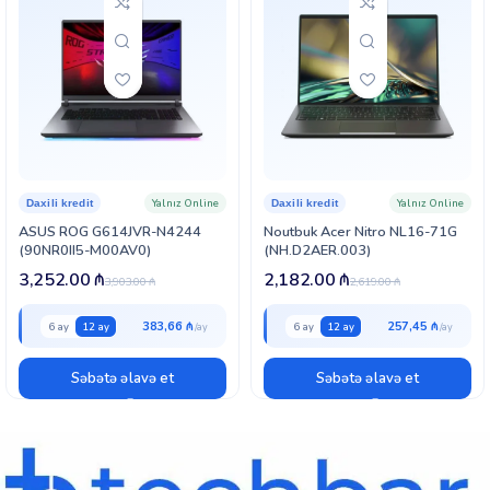
Göstərilən dəyərlər müstəqil benchmark nəticələrinin ortalamasına əsaslanan təxmini
aralıqlardır (yüksək ayarlar, DLSS/FSR olmadan). Real nəticə sistem konfiqurasiyası,
sürücü versiyası və oyunun özündən asılı olaraq dəyişə bilər. Noutbuk qrafik kartlarının
gücü modeldən (TGP) asılı olaraq fərqlənir.
Yalnız Online
Yalnız Online
Daxili kredit
Daxili kredit
ASUS ROG G614JVR-N4244
Noutbuk Acer Nitro NL16-71G
(90NR0II5-M00AV0)
(NH.D2AER.003)
3,252.00
₼
2,182.00
₼
3,903.00
₼
2,619.00
₼
383,66 ₼
257,45 ₼
6 ay
12 ay
6 ay
12 ay
Səbətə əlavə et
Səbətə əlavə et