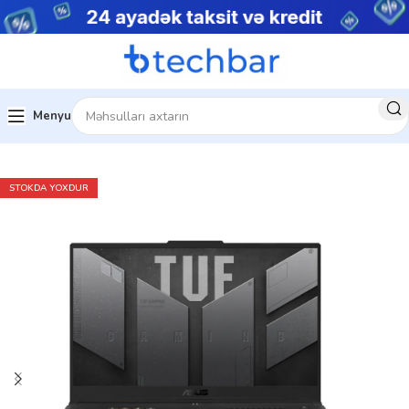
Menyu
Ev
Noutbuklar
Gaming Notebooklar
STOKDA YOXDUR