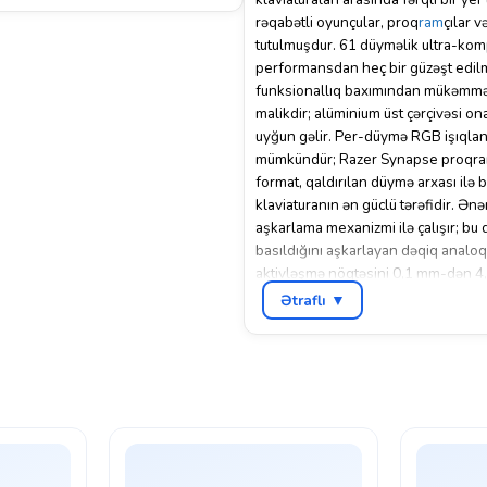
rəqabətli oyunçular, proq
ram
çılar 
tutulmuşdur. 61 düyməlik ultra-kom
performansdan heç bir güzəşt edilm
funksionallıq baxımından mükəmməl t
malikdir; alüminium üst çərçivəsi on
uyğun gəlir. Per-düymə RGB işıqlan
mümkündür; Razer Synapse proqramı 
format, qaldırılan düymə arxası ilə 
klaviaturanın ən güclü tərəfidir. Ənə
aşkarlama mexanizmi ilə çalışır; bu
basıldığını aşkarlayan dəqiq analoq
aktivləşmə nöqtəsini 0,1 mm-dən 4,0
ehtiyacı olan döyüşçülər, həm də də
Ətraflı ▼
ehtiyaclarına uyğun konfiqurasiyada 
çox rəqabətli atıcı oyunlarda, döyüş