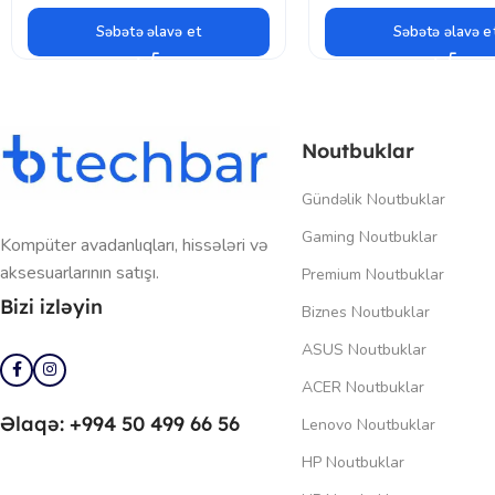
Səbətə əlavə et
Səbətə əlavə e
Noutbuklar
Gündəlik Noutbuklar
Gaming Noutbuklar
Kompüter avadanlıqları, hissələri və
aksesuarlarının satışı.
Premium Noutbuklar
Bizi izləyin
Biznes Noutbuklar
ASUS Noutbuklar
ACER Noutbuklar
Əlaqə: +994 50 499 66 56
Lenovo Noutbuklar
HP Noutbuklar