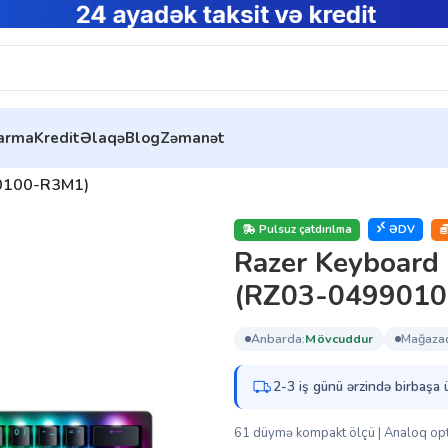
tarma
Kredit
Əlaqə
Blog
Zəmanət
90100-R3M1)
Pulsuz çatdırılma
ƏDV
Razer Keyboard
(RZ03-0499010
anbarda:
mövcuddur
mağaza
2-3 iş günü ərzində birbaşa 
61 düymə kompakt ölçü | Analoq optik