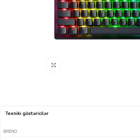
Böyütmək üçün klikləyin
Texniki göstəricilər
BREND