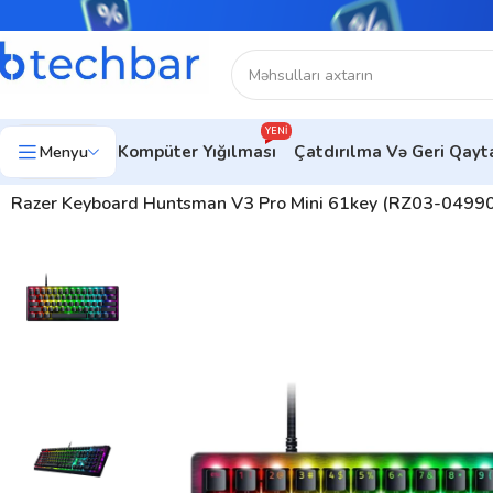
YENI
Menyu
Kompüter Yığılması
Çatdırılma Və Geri Qay
Ev
Kompüter aksesuarları
Klaviaturalar
Gaming Klaviaturalar
Razer Keyboard Huntsman V3 Pro Mini 61key (RZ03-049