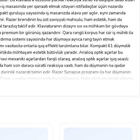
və iş masasında yer qənaəti etmək istəyən istifadəçilər üçün nəzərdə
pakt quruluşu sayəsində iş masanızda əlavə yer açılır, eyni zamanda
ir. Razer brendinin bu üst səviyyəli məhsulu, həm estetik, həm də
arazlıq təklif edir. Klaviaturanın dizaynı sıx və möhkəm bir gövdəyə
a premium bir görünüş qazandırır. Qara rəngli korpus hər cür iş mühiti ilə
dırma sistemi sayəsində hər düyməyə ayrıca rəng təyin etmək
vasitəsilə onlarla işıq effekti tənzimlənə bilər. Kompakt 61 düyməlik
birlikdə möhtəşəm estetik bütövlük yaradır. Analoq optik açarlar bu
nəvi mexaniki açarlardan fərqli olaraq, analoq optik açarlar işıq əsaslı
 da həm son dərəcə sürətli reaksiya vaxtı, həm də düymənin nə qədər
 dərinlik nəzarəti təmin edir. Razer Synapse proqramı ilə hər düymənin
 mm-ə qədər özünüz tənzimləyə bilərsiniz. Nəticədə həm sürətli silinmə
qiq giriş tələb edən strategiya oyunçuları eyni klaviaturadan öz
istifadə edə bilər. İstifadə ssenariləri baxımından bu klaviatura özünü ən
 oyunlarında və strateji oyunlarda göstərir.