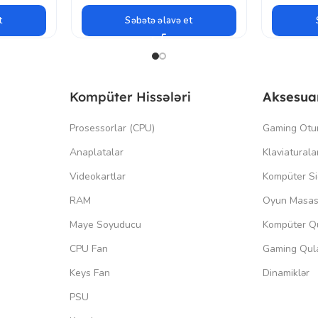
t
Səbətə əlavə et
Kompüter Hissələri
Aksesua
Prosessorlar (CPU)
Gaming Otu
Anaplatalar
Klaviaturala
Videokartlar
Kompüter Si
RAM
Oyun Masas
Maye Soyuducu
Kompüter Qu
CPU Fan
Gaming Qula
Keys Fan
Dinamiklər
PSU