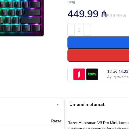
rəng
449.99
₼
539.99
₼
12 ay
44.2
Aylıq taksitlə
Ümumi məlumat
▼
Razer
Razer Huntsman V3 Pro Mini, kompak
klaviaturaları arasında fərqli bir ye