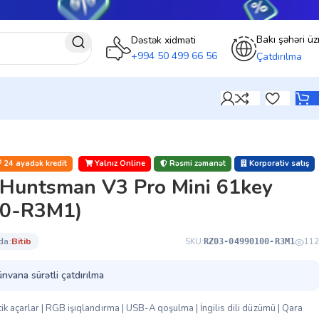
Bakı şəhəri üz
Dəstək xidməti
+994 50 499 66 56
Çatdırılma
24 ayadək kredit
Yalnız Online
Rəsmi zəmanət
Korporativ satış
 Huntsman V3 Pro Mini 61key
0-R3M1)
da:
bi̇ti̇b
SKU:
112
RZ03-04990100-R3M1
ünvana sürətli çatdırılma
 açarlar | RGB işıqlandırma | USB-A qoşulma | İngilis dili düzümü | Qara