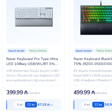
Yalnız Online
Yalnız Onli
Daxili kredit
Daxili kredit
Razer Keyboard Pro Type Ultra
Razer Keyboard Blac
LED 108key USB/WL/BT EN,
75% (RZ03-0500330
white (RZ03-04110100-R3M1)
108 düymə tam ölçülü düzüm | USB /
83 düymə mexanik klaviatur
Simsiz / Bluetooth üçlü bağlantı | LED
Keçid GEN-3 | RGB işıqland
arxa işıqlandırma | Ağ rəng dizayn |
USB-A bağlantı | Phantom 
Razer mexanik açarlar
399.99
₼
499.99
₼
479.99
₼
599.99
₼
47,18 ₼
58,9
6 ay
12 ay
6 ay
12 ay