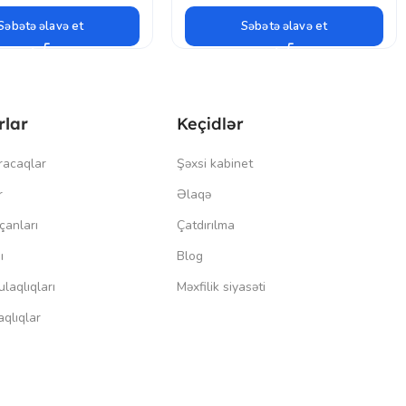
Səbətə əlavə et
Səbətə əlavə et
rlar
Keçidlər
racaqlar
Şəxsi kabinet
r
Əlaqə
çanları
Çatdırılma
ı
Blog
laqlıqları
Məxfilik siyasəti
qlıqlar