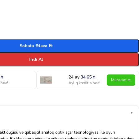
Səbətə Əlavə Et
İndi Al
3
₼
24 ay
34.65
₼
Müraciət et
 ödə!
Aylıq kreditlə ödə!
▼
t ölçüsü və qabaqcıl analoq optik açar texnologiyası ilə oyun
r tutur. Bu klaviatura xüsusilə yüksək reaksiya sürəti və dəqiqlik tələb edən