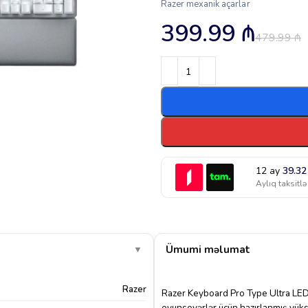
Razer mexanik açarlar
399.99
₼
479.99
₼
12 ay
39.3
Aylıq taksitlə
Ümumi məlumat
▼
Razer
Razer Keyboard Pro Type Ultra LED 
oyunsevərlər üçün hazırlanmış yüks