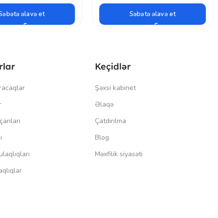
Səbətə əlavə et
Səbətə əlavə et
rlar
Keçidlər
racaqlar
Şəxsi kabinet
r
Əlaqə
çanları
Çatdırılma
ı
Blog
laqlıqları
Məxfilik siyasəti
qlıqlar