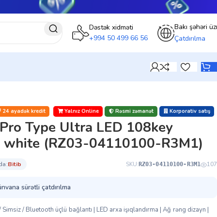
Bakı şəhəri üz
Dəstək xidməti
+994 50 499 66 56
Çatdırılma
24 ayadək kredit
Yalnız Online
Rəsmi zəmanət
Korporativ satış
 Pro Type Ultra LED 108key
 white (RZ03-04110100-R3M1)
da:
bi̇ti̇b
SKU:
107
RZ03-04110100-R3M1
ünvana sürətli çatdırılma
imsiz / Bluetooth üçlü bağlantı | LED arxa işıqlandırma | Ağ rəng dizayn |