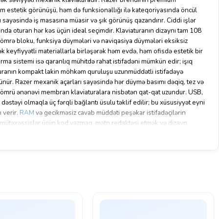
 estetik görünüşü, həm də funksionallığı ilə kateqoriyasında öncül
 sayəsində iş masasına müasir və şık görünüş qazandırır. Ciddi işlər
ında oturan hər kəs üçün ideal seçimdir. Klaviaturanın dizaynı tam 108
nömrə bloku, funksiya düymələri və naviqasiya düymələri eksiksiz
sək keyfiyyətli materiallarla birləşərək həm evdə, həm ofisdə estetik bir
rma sistemi isə qaranlıq mühitdə rahat istifadəni mümkün edir; işıq
iaturanın kompakt lakin möhkəm quruluşu uzunmüddətli istifadəyə
ünür. Razer mexanik açarları sayəsində hər düymə basımı dəqiq, tez və
ın ömrü ənənəvi membran klaviaturalara nisbətən qat-qat uzundur. USB,
dəstəyi olmaqla üç fərqli bağlantı üsulu təklif edilir; bu xüsusiyyət eyni
 verir.
RAM
və gecikməsiz cavab müddəti peşəkar istifadəçilərin
cı mütəxəssislər üçün kod yazmaq, mətn redaktəsi etmək və dizayn
laviatura üstün rahatlıq təmin edir. Oyun ssenarisi baxımından isə
 hərəkət tələb edən situasiyalarda üstünlük verir. Tələbələr üçün də uzun
nluğunu azaldır. Məzmun istehsalçıları, mühasibat işçiləri və sistem
 etibarlı bir vasitədir.