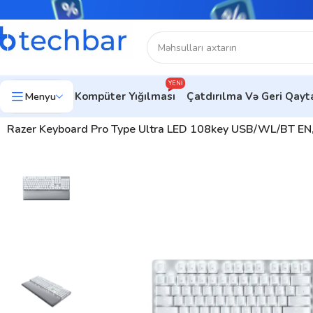
YENI
Menyu
Kompüter Yığılması
Çatdırılma Və Geri Qay
Ev
Kompüter aksesuarları
Klaviaturalar
Gaming Klaviaturalar
Razer Keyboard Pro Type Ultra LED 108key USB/WL/BT E