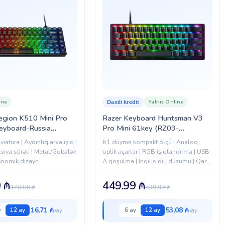
ine
Yalnız Online
Daxili kredit
egion K510 Mini Pro
Razer Keyboard Huntsman V3
eyboard-Russia
Pro Mini 61key (RZ03-
6955)
04990100-R3M1)
iatura | Aydınlıq arxa işıq |
61 düymə kompakt ölçü | Analoq
siya sürəti | Metal/Göbələk
optik açarlar | RGB işıqlandırma | USB-
gonomik dizayn
A qoşulma | İngilis dili düzümü | Qara
rəng
0
₼
449.99
₼
170.00
₼
539.99
₼
16,71 ₼
53,08 ₼
y
12 ay
6 ay
12 ay