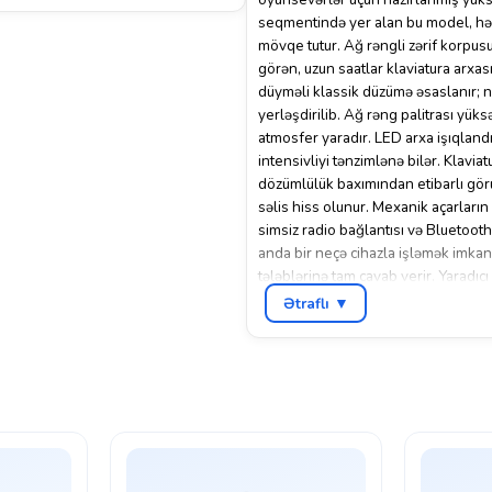
seqmentində yer alan bu model, həm
mövqe tutur. Ağ rəngli zərif korpusu
görən, uzun saatlar klaviatura arxas
düyməli klassik düzümə əsaslanır; 
yerləşdirilib. Ağ rəng palitrası yük
atmosfer yaradır. LED arxa işıqlandı
intensivliyi tənzimlənə bilər. Klav
dözümlülük baxımından etibarlı gör
səlis hiss olunur. Mexanik açarlar
simsiz radio bağlantısı və Bluetooth 
anda bir neçə cihazla işləmək imkanı
tələblərinə tam cavab verir. Yaradı
proqramlarında çalışmaq zamanı bu k
Ətraflı ▼
mexanik açarların tez reaksiyası ani
mühazirə qeydləri yazarkən əl yorğu
inzibatçıları üçün gündəlik iş axınında