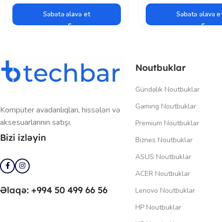
Səbətə əlavə et
Səbətə əlavə e
Noutbuklar
Gündəlik Noutbuklar
Gaming Noutbuklar
Kompüter avadanlıqları, hissələri və
aksesuarlarının satışı.
Premium Noutbuklar
Bizi izləyin
Biznes Noutbuklar
ASUS Noutbuklar
ACER Noutbuklar
Əlaqə: +994 50 499 66 56
Lenovo Noutbuklar
HP Noutbuklar