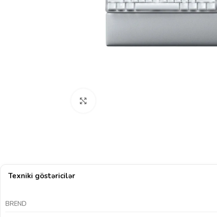
Böyütmək üçün klikləyin
Texniki göstəricilər
BREND