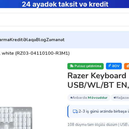
tarma
Kredit
Əlaqə
Blog
Zəmanət
N, white (RZ03-04110100-R3M1)
Pulsuz çatdırılma
ƏDV
Razer Keyboard
USB/WL/BT EN,
anbarda:
mövcuddur
mağaza
2-3 iş günü ərzində birbaşa 
108 düymə tam ölçülü düzüm | USB / S