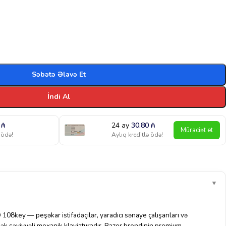
Səbətə Əlavə Et
İndi Al
2
₼
24 ay
30.80
₼
Müraciət et
 ödə!
Aylıq kreditlə ödə!
▼
108key — peşəkar istifadəçilər, yaradıcı sənaye çalışanları və
ək səviyyəli mexanik klaviaturadır. Razer brendinin premium