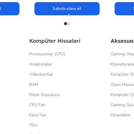
t
Səbətə əlavə et
Kompüter Hissələri
Aksesua
Prosessorlar (CPU)
Gaming Otu
Anaplatalar
Klaviaturala
Videokartlar
Kompüter Si
RAM
Oyun Masas
Maye Soyuducu
Kompüter Qu
CPU Fan
Gaming Qula
Keys Fan
Dinamiklər
PSU