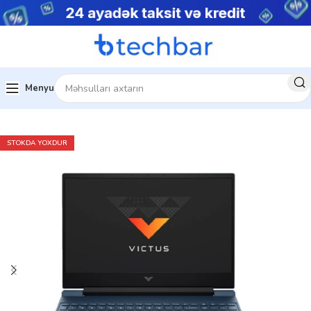
Menyu
Ev
Noutbuklar
Gaming Notebooklar
STOKDA YOXDUR