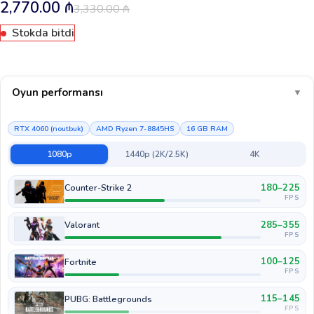
2,770.00
₼
3,330.00
₼
Stokda bitdi
Oyun performansı
▼
RTX 4060 (noutbuk)
AMD Ryzen 7-8845HS
16 GB RAM
1080p
1440p (2K/2.5K)
4K
180–225
Counter-Strike 2
FPS
285–355
Valorant
FPS
100–125
Fortnite
FPS
115–145
PUBG: Battlegrounds
FPS