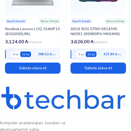
Yalnız Online
Yalnız Online
Daxili kredit
Daxili kredit
Noutbuk Lenovo LOQ 15AHP10
ASUS ROG STRIX G814JVR-
(83JG00DLRK)
N6091 (90NR0IF6-M004N0)
3,124.00
₼
3,626.00
₼
3,749.00
₼
4,352.00
₼
368,52 ₼
427,80 ₼
6 ay
12 ay
6 ay
12 ay
Səbətə əlavə et
Səbətə əlavə et
Kompüter avadanlıqları, hissələri və
aksesuarlarının satışı.