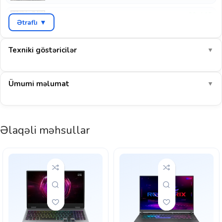
90–115
GTA V
Ətraflı ▼
FPS
60–75
Cyberpunk 2077
FPS
Texniki göstəricilər
▼
75–95
COD: Warzone
FPS
Ümumi məlumat
▼
140–180
EA Sports FC 26
FPS
1080p-də AAA oyunlar yüksək/orta qarışıq ayarlarda ~85 FPS ilə
Əlaqəli məhsullar
axıcı işləyir. E-idman oyunlarında 180+ FPS.
E-idman: yaxşı
AAA 1080p: yaxşı
Göstərilən dəyərlər müstəqil benchmark nəticələrinin ortalamasına əsaslanan təxmini
aralıqlardır (yüksək ayarlar, DLSS/FSR olmadan). Real nəticə sistem konfiqurasiyası,
sürücü versiyası və oyunun özündən asılı olaraq dəyişə bilər. Noutbuk qrafik kartlarının
gücü modeldən (TGP) asılı olaraq fərqlənir.