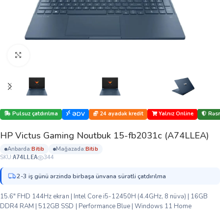
Böyütmək üçün klikləyin
Pulsuz çatdırılma
24 ayadək kredit
Yalnız Online
Rəsm
ƏDV
HP Victus Gaming Noutbuk 15-fb2031c (A74LLEA)
anbarda:
bi̇ti̇b
mağazada:
bi̇ti̇b
SKU:
344
A74LLEA
2-3 iş günü ərzində birbaşa ünvana sürətli çatdırılma
15.6″ FHD 144Hz ekran | Intel Core i5-12450H (4.4GHz, 8 nüvə) | 16GB
DDR4 RAM | 512GB SSD | Performance Blue | Windows 11 Home​