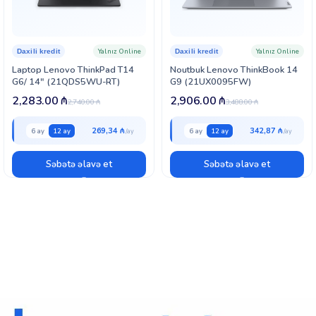
Yalnız Online
Yalnız Online
Daxili kredit
Daxili kredit
Laptop Lenovo ThinkPad T14
Noutbuk Lenovo ThinkBook 14
G6/ 14″ (21QDS5WU-RT)
G9 (21UX0095FW)
2,283.00
₼
2,906.00
₼
2,740.00
₼
3,488.00
₼
269,34 ₼
342,87 ₼
6 ay
12 ay
6 ay
12 ay
Səbətə əlavə et
Səbətə əlavə et