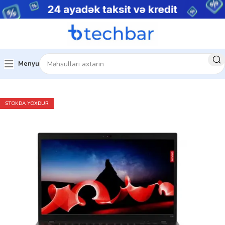
Menyu
Ev
Noutbuklar
Premium noutbuklar
STOKDA YOXDUR