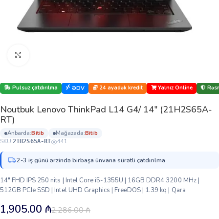
Böyütmək üçün klikləyin
Pulsuz çatdırılma
24 ayadək kredit
Yalnız Online
Rəsm
ƏDV
Noutbuk Lenovo ThinkPad L14 G4/ 14″ (21H2S65A-
RT)
anbarda:
bi̇ti̇b
mağazada:
bi̇ti̇b
SKU:
441
21H2S65A-RT
2-3 iş günü ərzində birbaşa ünvana sürətli çatdırılma
14″ FHD IPS 250 nits | Intel Core i5-1355U | 16GB DDR4 3200 MHz |
512GB PCIe SSD | Intel UHD Graphics | FreeDOS | 1.39 kq | Qara
1,905.00
₼
2,286.00
₼